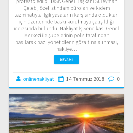
protesto edildi. DİSK Genel Başkanı Süleyman
Çelebi, özel istihdam büroları ve kıdem
tazminatıyla ilgili yasaların karşısında oldukları
için üzerlerinde baskı kurulmaya çalışıldığı
iddiasında bulundu. Nakliyat İş Sendikası Genel
Merkezi ile şubelerinin polis tarafından
basılarak bazı yöneticilerin gözaltına alınması,
nakliye…
DEVAMI
onlinenakliyat
14 Temmuz 2018
0