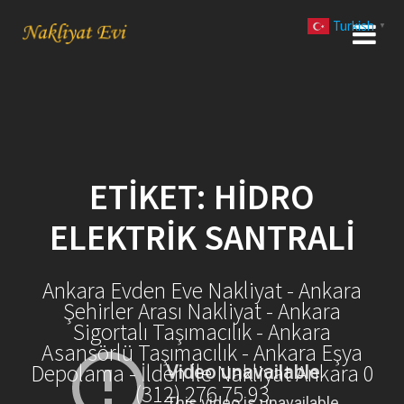
Skip
Turkish
to
▼
content
ETIKET:
HIDRO
ELEKTRIK SANTRALI
Ankara Evden Eve Nakliyat - Ankara
Şehirler Arası Nakliyat - Ankara
Sigortalı Taşımacılık - Ankara
Asansörlü Taşımacılık - Ankara Eşya
Depolama - İlden İle Nakliyat Ankara 0
(312) 276 75 93