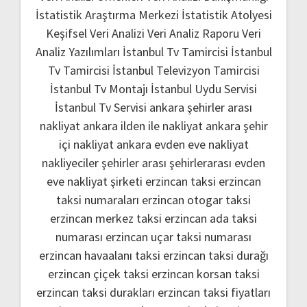
İstatistik Araştırma Merkezi
İstatistik Atolyesi
Keşifsel Veri Analizi
Veri Analiz Raporu
Veri
Analiz Yazılımları
İstanbul Tv Tamircisi
İstanbul
Tv Tamircisi
İstanbul Televizyon Tamircisi
İstanbul Tv Montajı
İstanbul Uydu Servisi
İstanbul Tv Servisi
ankara şehirler arası
nakliyat
ankara ilden ile nakliyat
ankara şehir
içi nakliyat
ankara evden eve nakliyat
nakliyeciler şehirler arası
şehirlerarası evden
eve nakliyat şirketi
erzincan taksi
erzincan
taksi numaraları
erzincan otogar taksi
erzincan merkez taksi
erzincan ada taksi
numarası
erzincan uçar taksi numarası
erzincan havaalanı taksi
erzincan taksi durağı
erzincan çiçek taksi
erzincan korsan taksi
erzincan taksi durakları
erzincan taksi fiyatları