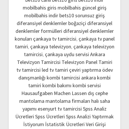
mobilbahis giris
mobilbahis güncel giriş
mobilbahis indir
bets10 sorunsuz giriş
diferansiyel denklemler boğaziçi
diferansiyel
denklemler formülleri
diferansiyel denklemler
konuları
çankaya tv tamircisi
,
çankaya tv panel
tamiri
,
çankaya televizyon
,
çankaya televizyon
tamircisi
,
çankaya uydu servisi
Ankara
Televizyon Tamircisi
Televizyon Panel Tamiri
tv tamircisi
led tv tamiri
çeviri yaptırma
ödev
danışmanlığı
kombi tamircisi ankara
kombi
tamiri
kombi bakımı
kombi servisi
Hausaufgaben Machen Lassen
dış cephe
mantolama
mantolama firmaları
halı saha
yapımı
esenyurt tv tamircisi
Spss Analiz
Ücretleri
Spss Ücretleri
Spss Analizi Yaptırmak
İstiyorum
İstatistik Ücretleri
Veri Girişi