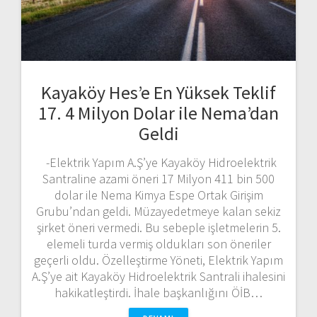
Kayaköy Hes’e En Yüksek Teklif
17. 4 Milyon Dolar ile Nema’dan
Geldi
-Elektrik Yapım A.Ş’ye Kayaköy Hidroelektrik
Santraline azami öneri 17 Milyon 411 bin 500
dolar ile Nema Kimya Espe Ortak Girişim
Grubu’ndan geldi. Müzayedetmeye kalan sekiz
şirket öneri vermedi. Bu sebeple işletmelerin 5.
elemeli turda vermiş oldukları son öneriler
geçerli oldu. Özelleştirme Yöneti, Elektrik Yapım
A.Ş’ye ait Kayaköy Hidroelektrik Santrali ihalesini
hakikatleştirdi. İhale başkanlığını ÖİB…