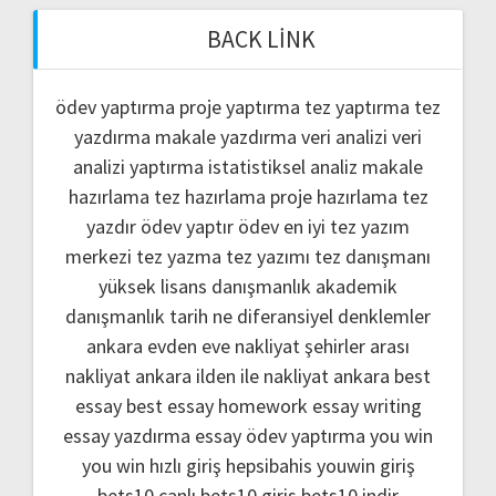
BACK LINK
ödev yaptırma
proje yaptırma
tez yaptırma
tez
yazdırma
makale yazdırma
veri analizi
veri
analizi yaptırma
istatistiksel analiz
makale
hazırlama
tez hazırlama
proje hazırlama
tez
yazdır
ödev yaptır
ödev
en iyi tez yazım
merkezi
tez yazma
tez yazımı
tez danışmanı
yüksek lisans danışmanlık
akademik
danışmanlık
tarih ne
diferansiyel denklemler
ankara evden eve nakliyat
şehirler arası
nakliyat ankara
ilden ile nakliyat ankara
best
essay
best essay homework
essay writing
essay yazdırma
essay ödev yaptırma
you win
you win hızlı giriş
hepsibahis youwin giriş
bets10 canlı
bets10 giris
bets10 indir