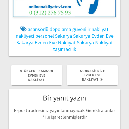
asansörlü
depolama
güvenilir
nakliyat
nakliyeci
personel
Sakarya
Sakarya Evden Eve
Sakarya Evden Eve Nakliyat
Sakarya Nakliyat
taşımacılık
ÖNCEKI
SONRAKI
ÖNCEKI:
SAMSUN
SONRAKI:
RIZE
YAZI:
YAZI:
EVDEN EVE
EVDEN EVE
NAKLIYAT
NAKLIYAT
Bir yanıt yazın
E-posta adresiniz yayınlanmayacak.
Gerekli alanlar
*
ile işaretlenmişlerdir