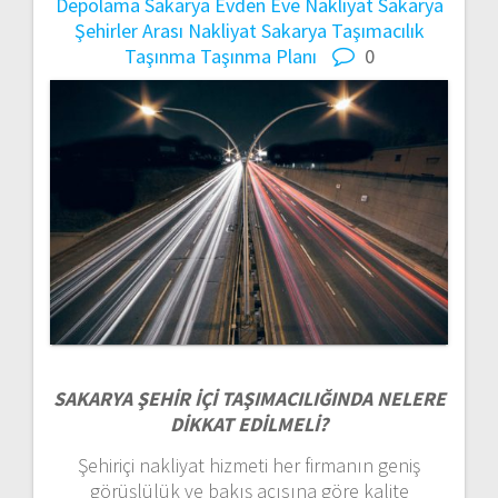
Depolama
Sakarya Evden Eve Nakliyat
Sakarya
Şehirler Arası Nakliyat
Sakarya Taşımacılık
Taşınma
Taşınma Planı
0
SAKARYA ŞEHİR İÇİ TAŞIMACILIĞINDA NELERE
DİKKAT EDİLMELİ?
Şehiriçi nakliyat hizmeti her firmanın geniş
görüşlülük ve bakış açısına göre kalite