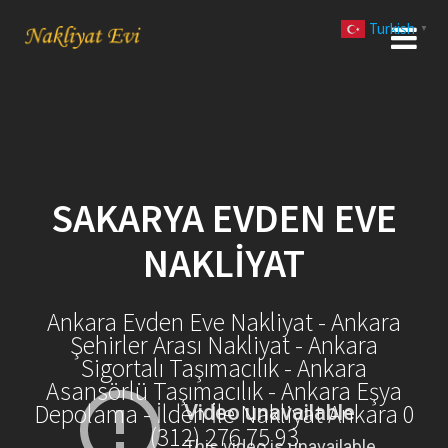
Skip
Turkish
to
▼
content
SAKARYA EVDEN EVE
NAKLIYAT
Ankara Evden Eve Nakliyat - Ankara
Şehirler Arası Nakliyat - Ankara
Sigortalı Taşımacılık - Ankara
Asansörlü Taşımacılık - Ankara Eşya
Depolama - İlden İle Nakliyat Ankara 0
(312) 276 75 93