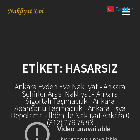
Skip
Turkish
to
▼
content
ETIKET:
HASARSIZ
Ankara Evden Eve Nakliyat - Ankara
Şehirler Arası Nakliyat - Ankara
Sigortalı Taşımacılık - Ankara
Asansörlü Taşımacılık - Ankara Eşya
Depolama - İlden İle Nakliyat Ankara 0
(312) 276 75 93