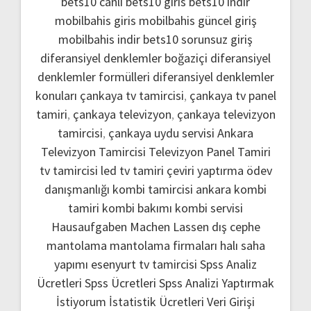
bets10 canlı
bets10 giris
bets10 indir
mobilbahis giris
mobilbahis güncel giriş
mobilbahis indir
bets10 sorunsuz giriş
diferansiyel denklemler boğaziçi
diferansiyel
denklemler formülleri
diferansiyel denklemler
konuları
çankaya tv tamircisi
,
çankaya tv panel
tamiri
,
çankaya televizyon
,
çankaya televizyon
tamircisi
,
çankaya uydu servisi
Ankara
Televizyon Tamircisi
Televizyon Panel Tamiri
tv tamircisi
led tv tamiri
çeviri yaptırma
ödev
danışmanlığı
kombi tamircisi ankara
kombi
tamiri
kombi bakımı
kombi servisi
Hausaufgaben Machen Lassen
dış cephe
mantolama
mantolama firmaları
halı saha
yapımı
esenyurt tv tamircisi
Spss Analiz
Ücretleri
Spss Ücretleri
Spss Analizi Yaptırmak
İstiyorum
İstatistik Ücretleri
Veri Girişi