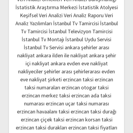
İstatistik Araştırma Merkezi
İstatistik Atolyesi
Keşifsel Veri Analizi
Veri Analiz Raporu
Veri
Analiz Yazılımları
İstanbul Tv Tamircisi
İstanbul
Tv Tamircisi
İstanbul Televizyon Tamircisi
İstanbul Tv Montajı
İstanbul Uydu Servisi
İstanbul Tv Servisi
ankara şehirler arası
nakliyat
ankara ilden ile nakliyat
ankara şehir
içi nakliyat
ankara evden eve nakliyat
nakliyeciler şehirler arası
şehirlerarası evden
eve nakliyat şirketi
erzincan taksi
erzincan
taksi numaraları
erzincan otogar taksi
erzincan merkez taksi
erzincan ada taksi
numarası
erzincan uçar taksi numarası
erzincan havaalanı taksi
erzincan taksi durağı
erzincan çiçek taksi
erzincan korsan taksi
erzincan taksi durakları
erzincan taksi fiyatları