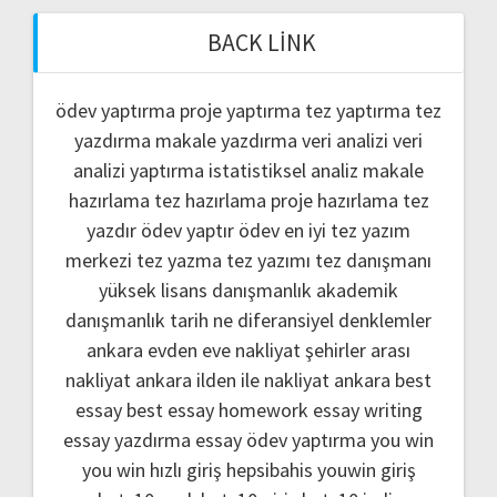
BACK LINK
ödev yaptırma
proje yaptırma
tez yaptırma
tez
yazdırma
makale yazdırma
veri analizi
veri
analizi yaptırma
istatistiksel analiz
makale
hazırlama
tez hazırlama
proje hazırlama
tez
yazdır
ödev yaptır
ödev
en iyi tez yazım
merkezi
tez yazma
tez yazımı
tez danışmanı
yüksek lisans danışmanlık
akademik
danışmanlık
tarih ne
diferansiyel denklemler
ankara evden eve nakliyat
şehirler arası
nakliyat ankara
ilden ile nakliyat ankara
best
essay
best essay homework
essay writing
essay yazdırma
essay ödev yaptırma
you win
you win hızlı giriş
hepsibahis youwin giriş