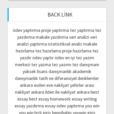
BACK LINK
ödev yaptırma
proje yaptırma
tez yaptırma
tez
yazdırma
makale yazdırma
veri analizi
veri
analizi yaptırma
istatistiksel analiz
makale
hazırlama
tez hazırlama
proje hazırlama
tez
yazdır
ödev yaptır
ödev
en iyi tez yazım
merkezi
tez yazma
tez yazımı
tez danışmanı
yüksek lisans danışmanlık
akademik
danışmanlık
tarih ne
diferansiyel denklemler
ankara evden eve nakliyat
şehirler arası
nakliyat ankara
ilden ile nakliyat ankara
best
essay
best essay homework
essay writing
essay yazdırma
essay ödev yaptırma
you win
you win hızlı giriş
hepsibahis youwin giriş