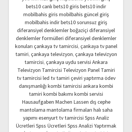
bets10 canlı
bets10 giris
bets10 indir
mobilbahis giris
mobilbahis güncel giriş
mobilbahis indir
bets10 sorunsuz giriş
diferansiyel denklemler boğaziçi
diferansiyel
denklemler formülleri
diferansiyel denklemler
konuları
çankaya tv tamircisi
,
çankaya tv panel
tamiri
,
çankaya televizyon
,
çankaya televizyon
tamircisi
,
çankaya uydu servisi
Ankara
Televizyon Tamircisi
Televizyon Panel Tamiri
tv tamircisi
led tv tamiri
çeviri yaptırma
ödev
danışmanlığı
kombi tamircisi ankara
kombi
tamiri
kombi bakımı
kombi servisi
Hausaufgaben Machen Lassen
dış cephe
mantolama
mantolama firmaları
halı saha
yapımı
esenyurt tv tamircisi
Spss Analiz
Ücretleri
Spss Ücretleri
Spss Analizi Yaptırmak