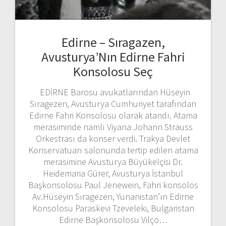
Edirne – Sıragazen,
Avusturya’Nın Edirne Fahri
Konsolosu Seç
EDİRNE Barosu avukatlarından Hüseyin
Sıragezen, Avusturya Cumhuriyet tarafından
Edirne Fahri Konsolosu olarak atandı. Atama
merasiminde namlı Viyana Johann Strauss
Orkestrası da konser verdi. Trakya Devlet
Konservatuarı salonunda tertip edilen atama
merasimine Avusturya Büyükelçisi Dr.
Heidemaria Gürer, Avusturya İstanbul
Başkonsolosu Paul Jenewein, Fahri konsolos
Av.Hüseyin Sıragezen, Yunanistan’ın Edirne
Konsolosu Paraskevi Tzeveleki, Bulgaristan
Edirne Başkonsolosu Vilço…