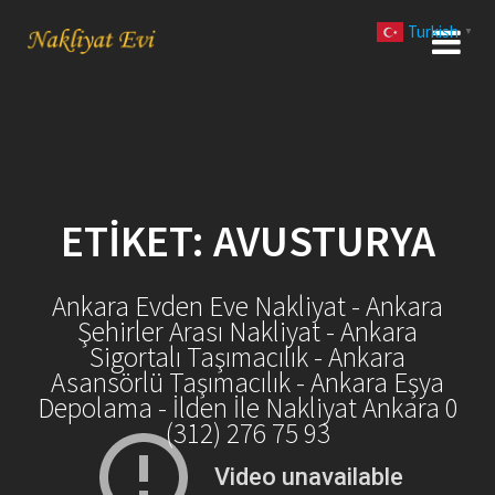
Skip
Turkish
to
▼
content
ETIKET:
AVUSTURYA
Ankara Evden Eve Nakliyat - Ankara
Şehirler Arası Nakliyat - Ankara
Sigortalı Taşımacılık - Ankara
Asansörlü Taşımacılık - Ankara Eşya
Depolama - İlden İle Nakliyat Ankara 0
(312) 276 75 93