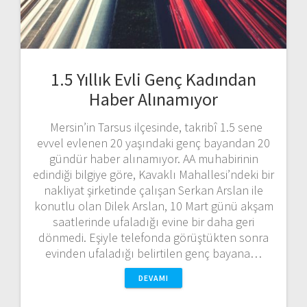
1.5 Yıllık Evli Genç Kadından
Haber Alınamıyor
Mersin’in Tarsus ilçesinde, takribî 1.5 sene
evvel evlenen 20 yaşındaki genç bayandan 20
gündür haber alınamıyor. AA muhabirinin
edindiği bilgiye göre, Kavaklı Mahallesi’ndeki bir
nakliyat şirketinde çalışan Serkan Arslan ile
konutlu olan Dilek Arslan, 10 Mart günü akşam
saatlerinde ufaladığı evine bir daha geri
dönmedi. Eşiyle telefonda görüştükten sonra
evinden ufaladığı belirtilen genç bayana…
DEVAMI