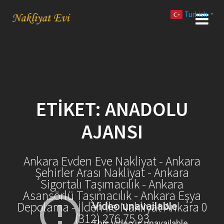
Skip
Turkish
to
▼
content
ETIKET:
ANADOLU
AJANSI
Ankara Evden Eve Nakliyat - Ankara
Şehirler Arası Nakliyat - Ankara
Sigortalı Taşımacılık - Ankara
Asansörlü Taşımacılık - Ankara Eşya
Depolama - İlden İle Nakliyat Ankara 0
(312) 276 75 93