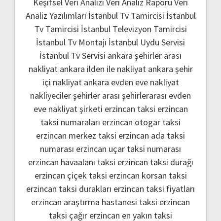
Keşifsel Veri Analizi
Veri Analiz Raporu
Veri
Analiz Yazılımları
İstanbul Tv Tamircisi
İstanbul
Tv Tamircisi
İstanbul Televizyon Tamircisi
İstanbul Tv Montajı
İstanbul Uydu Servisi
İstanbul Tv Servisi
ankara şehirler arası
nakliyat
ankara ilden ile nakliyat
ankara şehir
içi nakliyat
ankara evden eve nakliyat
nakliyeciler şehirler arası
şehirlerarası evden
eve nakliyat şirketi
erzincan taksi
erzincan
taksi numaraları
erzincan otogar taksi
erzincan merkez taksi
erzincan ada taksi
numarası
erzincan uçar taksi numarası
erzincan havaalanı taksi
erzincan taksi durağı
erzincan çiçek taksi
erzincan korsan taksi
erzincan taksi durakları
erzincan taksi fiyatları
erzincan araştırma hastanesi taksi
erzincan
taksi çağır
erzincan en yakın taksi