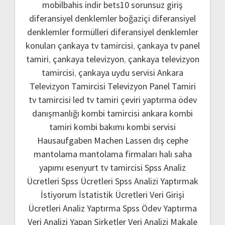
mobilbahis indir
bets10 sorunsuz giriş
diferansiyel denklemler boğaziçi
diferansiyel
denklemler formülleri
diferansiyel denklemler
konuları
çankaya tv tamircisi
,
çankaya tv panel
tamiri
,
çankaya televizyon
,
çankaya televizyon
tamircisi
,
çankaya uydu servisi
Ankara
Televizyon Tamircisi
Televizyon Panel Tamiri
tv tamircisi
led tv tamiri
çeviri yaptırma
ödev
danışmanlığı
kombi tamircisi ankara
kombi
tamiri
kombi bakımı
kombi servisi
Hausaufgaben Machen Lassen
dış cephe
mantolama
mantolama firmaları
halı saha
yapımı
esenyurt tv tamircisi
Spss Analiz
Ücretleri
Spss Ücretleri
Spss Analizi Yaptırmak
İstiyorum
İstatistik Ücretleri
Veri Girişi
Ücretleri
Analiz Yaptırma
Spss Ödev Yaptırma
Veri Analizi Yapan Şirketler
Veri Analizi Makale