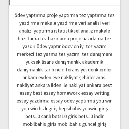
ödev yaptırma
proje yaptırma
tez yaptırma
tez
yazdırma
makale yazdırma
veri analizi
veri
analizi yaptırma
istatistiksel analiz
makale
hazırlama
tez hazırlama
proje hazırlama
tez
yazdır
ödev yaptır
ödev
en iyi tez yazım
merkezi
tez yazma
tez yazımı
tez danışmanı
yüksek lisans danışmanlık
akademik
danışmanlık
tarih ne
diferansiyel denklemler
ankara evden eve nakliyat
şehirler arası
nakliyat ankara
ilden ile nakliyat ankara
best
essay
best essay homework
essay writing
essay yazdırma
essay ödev yaptırma
you win
you win hızlı giriş
hepsibahis youwin giriş
bets10 canlı
bets10 giris
bets10 indir
mobilbahis giris
mobilbahis güncel giriş