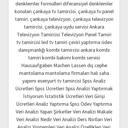
denklemler formülleri
diferansiyel denklemler
konuları
çankaya tv tamircisi
,
çankaya tv panel
tamiri
,
çankaya televizyon
,
çankaya televizyon
tamircisi
,
çankaya uydu servisi
Ankara
Televizyon Tamircisi
Televizyon Panel Tamiri
tv tamircisi
led tv tamiri
çeviri yaptırma
ödev
danışmanlığı
kombi tamircisi ankara
kombi
tamiri
kombi bakımı
kombi servisi
Hausaufgaben Machen Lassen
dış cephe
mantolama
mantolama firmaları
halı saha
yapımı
esenyurt tv tamircisi
Spss Analiz
Ücretleri
Spss Ücretleri
Spss Analizi Yaptırmak
İstiyorum
İstatistik Ücretleri
Veri Girişi
Ücretleri
Analiz Yaptırma
Spss Ödev Yaptırma
Veri Analizi Yapan Şirketler
Veri Analizi Makale
Veri Analizi Nedir
Veri Analizi Ders Notları
Veri
Analizi Yöntemleri
Veri Analizi Özellikleri
Veri