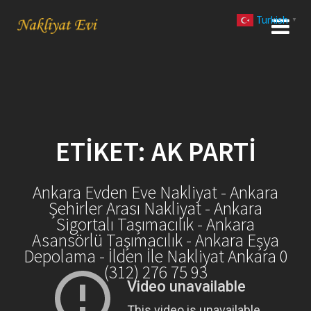
Skip
Turkish
to
▼
content
ETIKET:
AK PARTI
Ankara Evden Eve Nakliyat - Ankara
Şehirler Arası Nakliyat - Ankara
Sigortalı Taşımacılık - Ankara
Asansörlü Taşımacılık - Ankara Eşya
Depolama - İlden İle Nakliyat Ankara 0
(312) 276 75 93