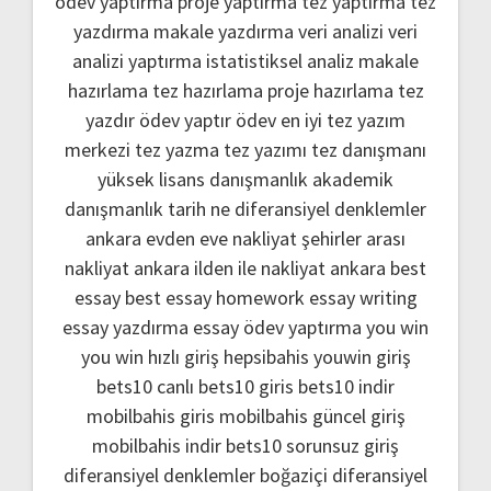
ödev yaptırma
proje yaptırma
tez yaptırma
tez
yazdırma
makale yazdırma
veri analizi
veri
analizi yaptırma
istatistiksel analiz
makale
hazırlama
tez hazırlama
proje hazırlama
tez
yazdır
ödev yaptır
ödev
en iyi tez yazım
merkezi
tez yazma
tez yazımı
tez danışmanı
yüksek lisans danışmanlık
akademik
danışmanlık
tarih ne
diferansiyel denklemler
ankara evden eve nakliyat
şehirler arası
nakliyat ankara
ilden ile nakliyat ankara
best
essay
best essay homework
essay writing
essay yazdırma
essay ödev yaptırma
you win
you win hızlı giriş
hepsibahis youwin giriş
bets10 canlı
bets10 giris
bets10 indir
mobilbahis giris
mobilbahis güncel giriş
mobilbahis indir
bets10 sorunsuz giriş
diferansiyel denklemler boğaziçi
diferansiyel