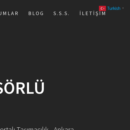
Turkish
▼
UMLAR
BLOG
S.S.S.
İLETIŞIM
SÖRLÜ
ortalı Taşımacılık - Ankara