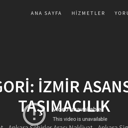
ANA SAYFA
HIZMETLER
YOR
GORI:
İZMIR ASAN
TAŞIMACILIK
- Ankara Şehirler Arası Nakliyat - Ankara Sig