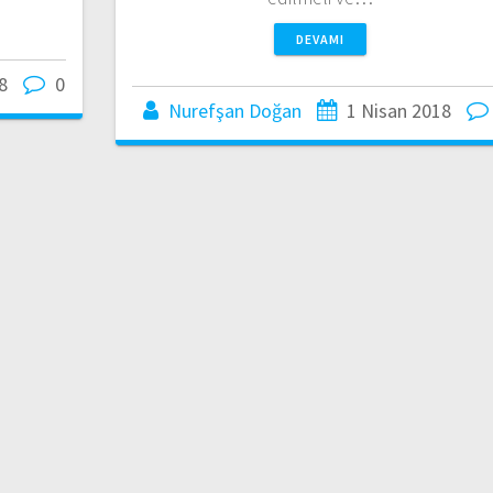
DEVAMI
8
0
Nurefşan Doğan
1 Nisan 2018