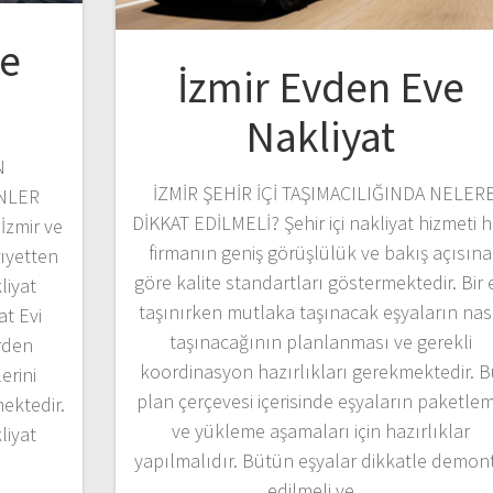
ve
İzmir Evden Eve
Nakliyat
N
İZMİR ŞEHİR İÇİ TAŞIMACILIĞINDA NELER
ENLER
DİKKAT EDİLMELİ? Şehir içi nakliyat hizmeti h
İzmir ve
firmanın geniş görüşlülük ve bakış açısına
ıyetten
göre kalite standartları göstermektedir. Bir 
liyat
taşınırken mutlaka taşınacak eşyaların nas
at Evi
taşınacağının planlanması ve gerekli
erden
koordinasyon hazırlıkları gerekmektedir. 
erini
plan çerçevesi içerisinde eşyaların paketle
mektedir.
ve yükleme aşamaları için hazırlıklar
liyat
yapılmalıdır. Bütün eşyalar dikkatle demon
edilmeli ve…