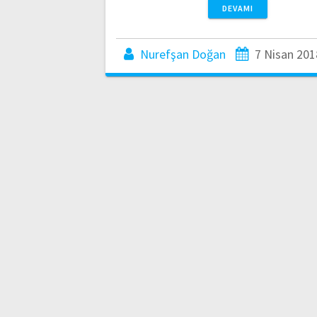
DEVAMI
Nurefşan Doğan
7 Nisan 201