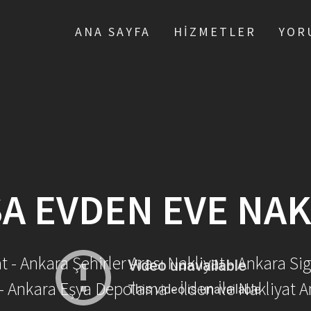
ANA SAYFA
HIZMETLER
YOR
A EVDEN EVE NAK
- Ankara Şehirler Arası Nakliyat - Ankara Sig
- Ankara Eşya Depolama - İlden İle Nakliyat A