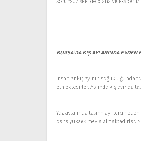
sorunsuz şekilde plana ve exspertiz 
BURSA’DA KIŞ AYLARINDA EVDEN 
İnsanlar kış ayının soğukluğundan v
etmektedirler. Aslında kış ayında ta
Yaz aylarında taşınmayı tercih eden 
daha yüksek mevla almaktadırlar. Ne 