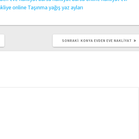
kliye
online
Taşınma
yağış
yaz ayları
SONRAKI
SONRAKI:
KONYA EVDEN EVE NAKLIYAT
YAZI: