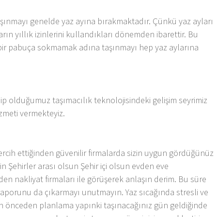
 taşınmayı genelde yaz ayına bırakmaktadır. Çünkü yaz ayları
ların yıllık izinlerini kullandıkları dönemden ibarettir. Bu
ı bir pabuça sokmamak adına taşınmayı hep yaz aylarına
ip olduğumuz taşımacılık teknolojisindeki gelişim seyrimiz
izmeti vermekteyiz.
rcih ettiğinden güvenilir firmalarda sizin uygun gördüğünüz
in Şehirler arası olsun Şehir içi olsun evden eve
den nakliyat firmaları ile görüşerek anlaşın derim. Bu süre
 raporunu da çıkarmayı unutmayın. Yaz sıcağında stresli ve
çin önceden planlama yapınki taşınacağınız gün geldiğinde