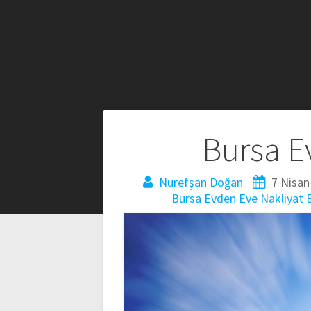
Yazı
Bursa E
gezinmesi
Nurefşan Doğan
7 Nisan
Bursa Evden Eve Nakliyat
B