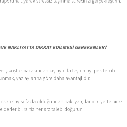
raporuna uyarak stressiz taşınma sürecinizi gerçekleştirin.
EVE NAKLİYATTA DİKKAT EDİLMESİ GEREKENLER?
e iş koşturmacasından kış ayında taşınmayı pek tercih
şınmak, yaz aylarına göre daha avantajlıdır.
insan sayısı fazla olduğundan nakliyatçılar maliyette biraz
derler bilirsiniz her arz talebi doğurur.