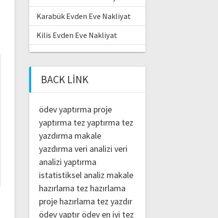
Karabük Evden Eve Nakliyat
Kilis Evden Eve Nakliyat
BACK LINK
ödev yaptırma
proje
yaptırma
tez yaptırma
tez
yazdırma
makale
yazdırma
veri analizi
veri
analizi yaptırma
istatistiksel analiz
makale
hazırlama
tez hazırlama
proje hazırlama
tez yazdır
ödev yaptır
ödev
en iyi tez