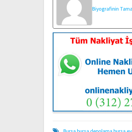
Biyografinin Tam
Bursa
bursa depolama
bursa ev