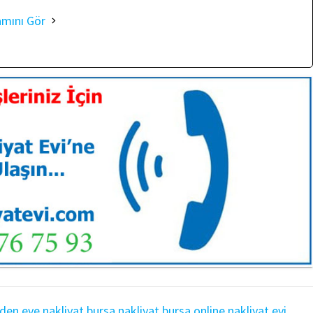
amını Gör
den eve nakliyat
bursa nakliyat
bursa online nakliyat evi