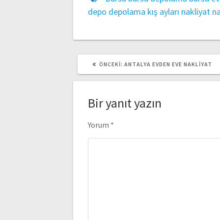
depo
depolama
kış ayları
nakliyat
na
ÖNCEKI
ÖNCEKI:
ANTALYA EVDEN EVE NAKLIYAT
YAZI:
Bir yanıt yazın
Yorum
*