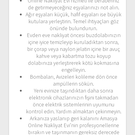
Online Nakliyat Evi hizmeti ile beraberiniz
de getirmeyeceğiniz eşyalarınızı not alın.
Ağır eşyaları küçük, hafif eşyaları ise büyük
kutulara yerleştirin. Temel ihtiyaçları göz
önünde bulundurun.
Evden eve nakliyat öncesi buzdolabınızın
içine iyice temizleyip kuruladıktan sonra,
bir çorap veya naylon jelatin içine bir avuç
kahve veya kabartma tozu koyup
dolabınıza yerleştirerek kötü kokmasına
engelleyin.
Bombaları, Avizeleri kolileme dön önce
ampüllerin sökün.
Yeni evinize taşındıktan daha sonra
elektronik cihazlarınızın fişini takmadan
önce elektrik sistemlerinin uyumunu
kontrol edin. Yardım almaktan çekinmeyin.
Arkanıza yaslanıp geri kalanını Amasya
Online Nakliyat Evi’nin profesyonellerine
bırakın ve taşınmanın gereksiz derecede