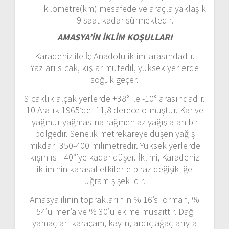
kilometre(km) mesafede ve araçla yaklaşık
9 saat kadar sürmektedir.
AMASYA’İN İKLİM KOŞULLARI
Karadeniz ile İç Anadolu iklimi arasındadır.
Yazları sıcak, kışlar mutedil, yüksek yerlerde
soğuk geçer.
Sıcaklık alçak yerlerde +38° ile -10° arasındadır.
10 Aralık 1965’de -11,8 derece olmuştur. Kar ve
yağmur yağmasına rağmen az yağış alan bir
bölgedir. Senelik metrekareye düşen yağış
mikdarı 350-400 milimetredir. Yüksek yerlerde
kışın ısı -40°’ye kadar düşer. İklimi, Karadeniz
ikliminin karasal etkilerle biraz değişikliğe
uğramış şeklidir.
Amasya ilinin topraklarının % 16’sı orman, %
54’ü mer’a ve % 30’u ekime müsaittir. Dağ
yamaçları karaçam, kayın, ardıç ağaçlarıyla