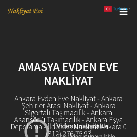
Skip
Turkish
to
▼
content
AMASYA EVDEN EVE
NAKLIYAT
Ankara Evden Eve Nakliyat - Ankara
Şehirler Arası Nakliyat - Ankara
Sigortalı Taşımacılık - Ankara
Asansörlü Taşımacılık - Ankara Eşya
Depolama - İlden İle Nakliyat Ankara 0
(312) 276 75 93