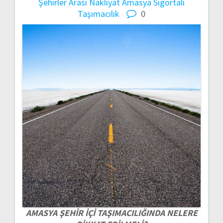
Şehirler Arası Nakliyat
Amasya Sigortalı
Taşımacılık
0
AMASYA ŞEHİR İÇİ TAŞIMACILIĞINDA NELERE