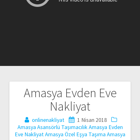
Amasya Evden Eve
Yazı
Nakliyat
gezinmesi
onlinenakliyat
1 Nisan 2018
Amasya Asansörlü Taşımacılık
Amasya Evden
Eve Nakliyat
Amasya Özel Eşya Taşıma
Amasya