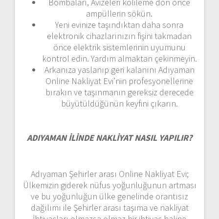
Bombaları, Avizeleri kolileme dön önce
ampüllerin sökün.
Yeni evinize taşındıktan daha sonra
elektronik cihazlarınızın fişini takmadan
önce elektrik sistemlerinin uyumunu
kontrol edin. Yardım almaktan çekinmeyin.
Arkanıza yaslanıp geri kalanını Adıyaman
Online Nakliyat Evi’nin profesyonellerine
bırakın ve taşınmanın gereksiz derecede
büyütüldüğünün keyfini çıkarın.
ADIYAMAN İLİNDE NAKLİYAT NASIL YAPILIR?
Adıyaman Şehirler arası Online Nakliyat Evi;
Ülkemizin giderek nüfus yoğunluğunun artması
ve bu yoğunluğun ülke genelinde orantısız
dağılımı ile Şehirler arası taşıma ve nakliyat
İhtiyaçları olmazsa olmaz bir ihtiyaç haline