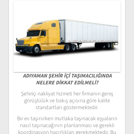
ADIYAMAN ŞEHİR İÇİ TAŞIMACILIĞINDA
NELERE DİKKAT EDİLMELİ?
Şehiriçi nakliyat hizmeti her firmanın geniş
görüşlülük ve bakış açısına göre kalite
standartları göstermektedir.
Bir ev taşınırken mutlaka taşınacak eşyaların
nasıl taşınacağının planlanması ve gerekli
koordinasyon hazırlıkları gerekmektedir. Bu