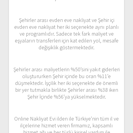
Şehirler arası evden eve nakliyat ve Şehir içi
evden eve nakliyat her iki seçenekte aynı planlı
ve programlıdır. Sadece tek fark maliyet ve
eşyaların transferleri için kat edilen yol, mesafe
değişiklik göstermektedir.
Şehirler arası maliyetlerin %50’sini yakıt giderleri
oluştururken Şehir içinde bu oran %11’e
düşmektedir. İşçilik her iki seçenekte de önemli
bir yer tutmakla birlikte Şehirler arası %38 iken
Şehir İçinde %56’ya yükselmektedir.
Online Nakliyat Evi ilden ile Türkiye’nin tüm il ve
ilçelerine hizmet veren firmamız, kapsamlı
hizmet ağı ve her türlü kişisel yardım ile