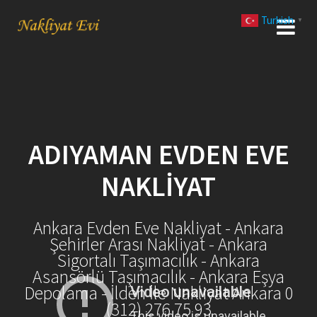
Skip
Turkish
to
▼
content
ADIYAMAN EVDEN EVE
NAKLIYAT
Ankara Evden Eve Nakliyat - Ankara
Şehirler Arası Nakliyat - Ankara
Sigortalı Taşımacılık - Ankara
Asansörlü Taşımacılık - Ankara Eşya
Depolama - İlden İle Nakliyat Ankara 0
(312) 276 75 93