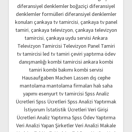
diferansiyel denklemler boğaziçi
diferansiyel
denklemler formülleri
diferansiyel denklemler
konuları
çankaya tv tamircisi
,
çankaya tv panel
tamiri
,
çankaya televizyon
,
çankaya televizyon
tamircisi
,
çankaya uydu servisi
Ankara
Televizyon Tamircisi
Televizyon Panel Tamiri
tv tamircisi
led tv tamiri
çeviri yaptırma
ödev
danışmanlığı
kombi tamircisi ankara
kombi
tamiri
kombi bakımı
kombi servisi
Hausaufgaben Machen Lassen
dış cephe
mantolama
mantolama firmaları
halı saha
yapımı
esenyurt tv tamircisi
Spss Analiz
Ücretleri
Spss Ücretleri
Spss Analizi Yaptırmak
İstiyorum
İstatistik Ücretleri
Veri Girişi
Ücretleri
Analiz Yaptırma
Spss Ödev Yaptırma
Veri Analizi Yapan Şirketler
Veri Analizi Makale