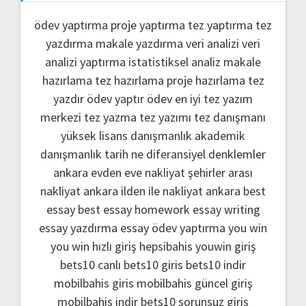
ödev yaptırma
proje yaptırma
tez yaptırma
tez
yazdırma
makale yazdırma
veri analizi
veri
analizi yaptırma
istatistiksel analiz
makale
hazırlama
tez hazırlama
proje hazırlama
tez
yazdır
ödev yaptır
ödev
en iyi tez yazım
merkezi
tez yazma
tez yazımı
tez danışmanı
yüksek lisans danışmanlık
akademik
danışmanlık
tarih ne
diferansiyel denklemler
ankara evden eve nakliyat
şehirler arası
nakliyat ankara
ilden ile nakliyat ankara
best
essay
best essay homework
essay writing
essay yazdırma
essay ödev yaptırma
you win
you win hızlı giriş
hepsibahis youwin giriş
bets10 canlı
bets10 giris
bets10 indir
mobilbahis giris
mobilbahis güncel giriş
mobilbahis indir
bets10 sorunsuz giriş