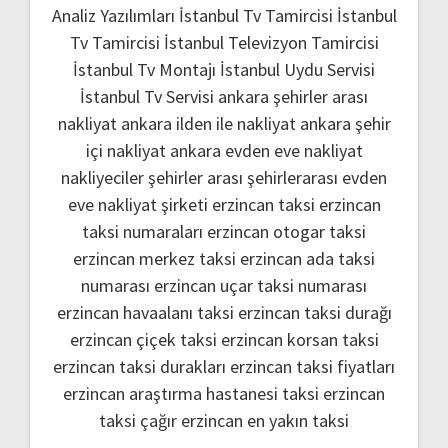
Analiz Yazılımları
İstanbul Tv Tamircisi
İstanbul
Tv Tamircisi
İstanbul Televizyon Tamircisi
İstanbul Tv Montajı
İstanbul Uydu Servisi
İstanbul Tv Servisi
ankara şehirler arası
nakliyat
ankara ilden ile nakliyat
ankara şehir
içi nakliyat
ankara evden eve nakliyat
nakliyeciler şehirler arası
şehirlerarası evden
eve nakliyat şirketi
erzincan taksi
erzincan
taksi numaraları
erzincan otogar taksi
erzincan merkez taksi
erzincan ada taksi
numarası
erzincan uçar taksi numarası
erzincan havaalanı taksi
erzincan taksi durağı
erzincan çiçek taksi
erzincan korsan taksi
erzincan taksi durakları
erzincan taksi fiyatları
erzincan araştırma hastanesi taksi
erzincan
taksi çağır
erzincan en yakın taksi