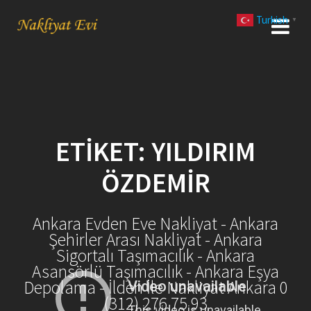
Skip
Turkish
to
▼
content
ETIKET:
YILDIRIM
ÖZDEMIR
Ankara Evden Eve Nakliyat - Ankara
Şehirler Arası Nakliyat - Ankara
Sigortalı Taşımacılık - Ankara
Asansörlü Taşımacılık - Ankara Eşya
Depolama - İlden İle Nakliyat Ankara 0
(312) 276 75 93