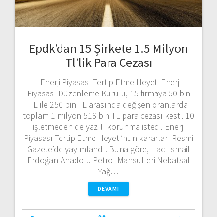
Epdk’dan 15 Şirkete 1.5 Milyon
Tl’lik Para Cezası
Enerji Piyasası Tertip Etme Heyeti Enerji
Piyasası Düzenleme Kurulu, 15 firmaya 50 bin
TL ile 250 bin TL arasında değişen oranlarda
toplam 1 milyon 516 bin TL para cezası kesti. 10
işletmeden de yazılı korunma istedi. Enerji
Piyasası Tertip Etme Heyeti’nun kararları Resmi
Gazete’de yayımlandı. Buna göre, Hacı İsmail
Erdoğan-Anadolu Petrol Mahsulleri Nebatsal
Yağ…
DEVAMI