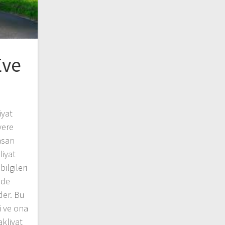
Eve
iyat
yere
sarı
liyat
bilgileri
ilde
der. Bu
i ve ona
akliyat