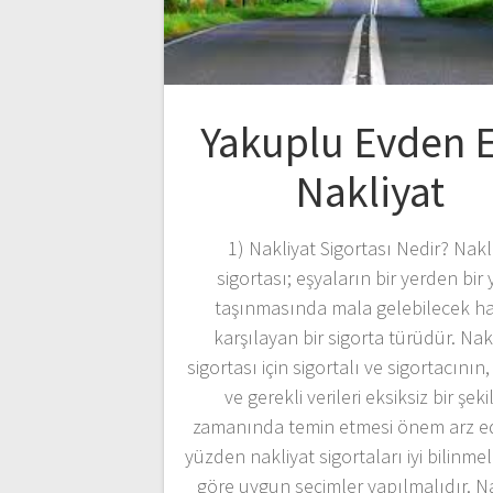
Yakuplu Evden 
Nakliyat
1) Nakliyat Sigortası Nedir? Nakl
sigortası; eşyaların bir yerden bir 
taşınmasında mala gelebilecek ha
karşılayan bir sigorta türüdür. Nak
sigortası için sigortalı ve sigortacının, 
ve gerekli verileri eksiksiz bir şek
zamanında temin etmesi önem arz e
yüzden nakliyat sigortaları iyi bilinmel
göre uygun seçimler yapılmalıdır. N