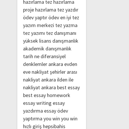
hazırlama
tez hazırlama
proje hazırlama
tez yazdır
ödev yaptır
ödev
en iyi tez
yazım merkezi
tez yazma
tez yazımı
tez danışmanı
yüksek lisans danışmanlık
akademik danışmanlık
tarih ne
diferansiyel
denklemler
ankara evden
eve nakliyat
şehirler arası
nakliyat ankara
ilden ile
nakliyat ankara
best essay
best essay homework
essay writing
essay
yazdırma
essay ödev
yaptırma
you win
you win
hızlı giriş
hepsibahis