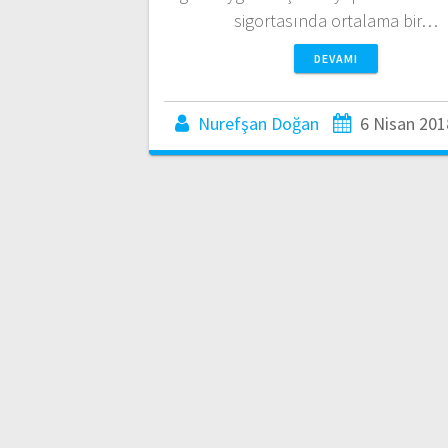
sigortasında ortalama bir…
DEVAMI
Nurefşan Doğan
6 Nisan 201