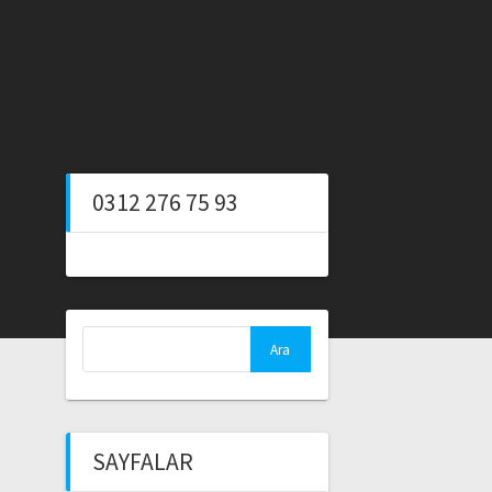
0312 276 75 93
Arama:
SAYFALAR