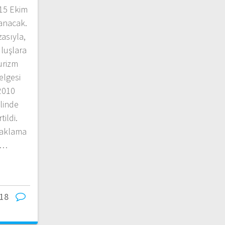
15 Ekim
lanacak.
asıyla,
luşlara
urizm
elgesi
2010
elinde
ildi.
naklama
n…
18