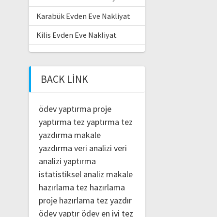
Karabük Evden Eve Nakliyat
Kilis Evden Eve Nakliyat
BACK LINK
ödev yaptırma
proje
yaptırma
tez yaptırma
tez
yazdırma
makale
yazdırma
veri analizi
veri
analizi yaptırma
istatistiksel analiz
makale
hazırlama
tez hazırlama
proje hazırlama
tez yazdır
ödev yaptır
ödev
en iyi tez