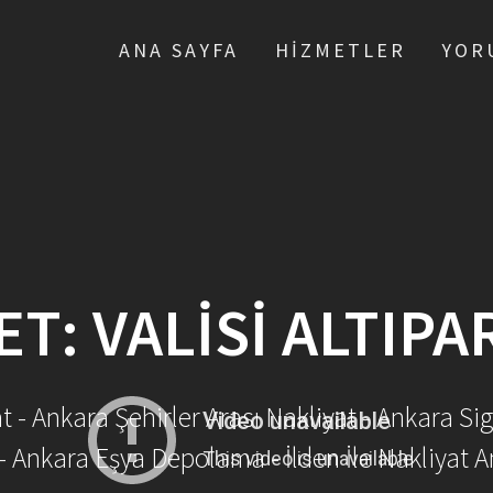
ANA SAYFA
HIZMETLER
YOR
ET:
VALISI ALTIP
- Ankara Şehirler Arası Nakliyat - Ankara Sig
- Ankara Eşya Depolama - İlden İle Nakliyat A