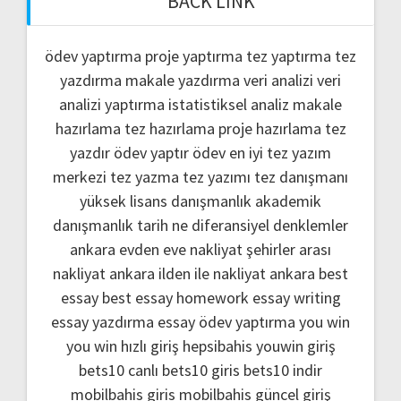
BACK LINK
ödev yaptırma
proje yaptırma
tez yaptırma
tez
yazdırma
makale yazdırma
veri analizi
veri
analizi yaptırma
istatistiksel analiz
makale
hazırlama
tez hazırlama
proje hazırlama
tez
yazdır
ödev yaptır
ödev
en iyi tez yazım
merkezi
tez yazma
tez yazımı
tez danışmanı
yüksek lisans danışmanlık
akademik
danışmanlık
tarih ne
diferansiyel denklemler
ankara evden eve nakliyat
şehirler arası
nakliyat ankara
ilden ile nakliyat ankara
best
essay
best essay homework
essay writing
essay yazdırma
essay ödev yaptırma
you win
you win hızlı giriş
hepsibahis youwin giriş
bets10 canlı
bets10 giris
bets10 indir
mobilbahis giris
mobilbahis güncel giriş