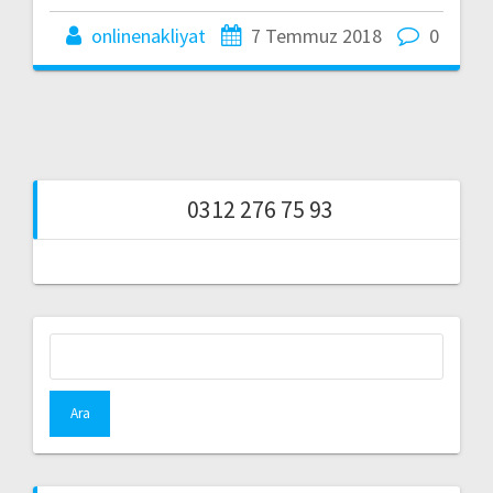
onlinenakliyat
7 Temmuz 2018
0
0312 276 75 93
Arama: