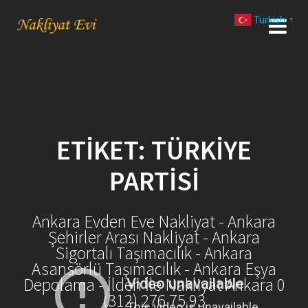
Skip
Turkish
to
▼
content
ETIKET:
TÜRKIYE
PARTISI
Ankara Evden Eve Nakliyat - Ankara
Şehirler Arası Nakliyat - Ankara
Sigortalı Taşımacılık - Ankara
Asansörlü Taşımacılık - Ankara Eşya
Depolama - İlden İle Nakliyat Ankara 0
(312) 276 75 93