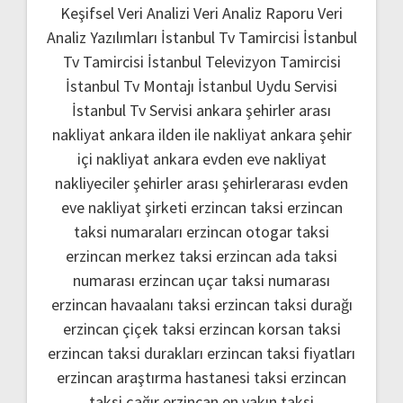
Keşifsel Veri Analizi
Veri Analiz Raporu
Veri
Analiz Yazılımları
İstanbul Tv Tamircisi
İstanbul
Tv Tamircisi
İstanbul Televizyon Tamircisi
İstanbul Tv Montajı
İstanbul Uydu Servisi
İstanbul Tv Servisi
ankara şehirler arası
nakliyat
ankara ilden ile nakliyat
ankara şehir
içi nakliyat
ankara evden eve nakliyat
nakliyeciler şehirler arası
şehirlerarası evden
eve nakliyat şirketi
erzincan taksi
erzincan
taksi numaraları
erzincan otogar taksi
erzincan merkez taksi
erzincan ada taksi
numarası
erzincan uçar taksi numarası
erzincan havaalanı taksi
erzincan taksi durağı
erzincan çiçek taksi
erzincan korsan taksi
erzincan taksi durakları
erzincan taksi fiyatları
erzincan araştırma hastanesi taksi
erzincan
taksi çağır
erzincan en yakın taksi