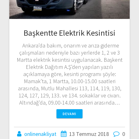
Başkentte Elektrik Kesintisi
Ankara’da bakım, onarım ve arıza giderme
çalışmaları nedeniyle bazı yerlerde 1, 2 ve 3
Martta elektrik kesintisi uygulanacak. Başkent
Elektrik Dağıtım A.Ş’den yapılan yazılı
açıklamaya göre, kesinti programı şöyle:
Mamak’ta, 1 Martta, 10.00-15.00 saatleri
arasında, Mutlu Mahallesi 113, 114, 119, 130,
124, 127, 129, 133. ve 134. sokaklar ve civarı.
Altındağ’da, 09.00-14.00 saatleri arasında…
DEVAMI
onlinenakliyat
13 Temmuz 2018
0