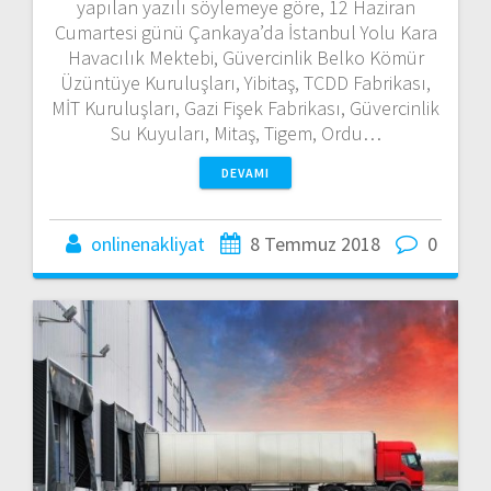
yapılan yazılı söylemeye göre, 12 Haziran
Cumartesi günü Çankaya’da İstanbul Yolu Kara
Havacılık Mektebi, Güvercinlik Belko Kömür
Üzüntüye Kuruluşları, Yibitaş, TCDD Fabrikası,
MİT Kuruluşları, Gazi Fişek Fabrikası, Güvercinlik
Su Kuyuları, Mitaş, Tigem, Ordu…
DEVAMI
onlinenakliyat
8 Temmuz 2018
0