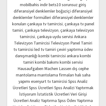
mobilbahis indir
bets10 sorunsuz giriş
diferansiyel denklemler boğaziçi
diferansiyel
denklemler formülleri
diferansiyel denklemler
konuları
çankaya tv tamircisi
,
çankaya tv panel
tamiri
,
çankaya televizyon
,
çankaya televizyon
tamircisi
,
çankaya uydu servisi
Ankara
Televizyon Tamircisi
Televizyon Panel Tamiri
tv tamircisi
led tv tamiri
çeviri yaptırma
ödev
danışmanlığı
kombi tamircisi ankara
kombi
tamiri
kombi bakımı
kombi servisi
Hausaufgaben Machen Lassen
dış cephe
mantolama
mantolama firmaları
halı saha
yapımı
esenyurt tv tamircisi
Spss Analiz
Ücretleri
Spss Ücretleri
Spss Analizi Yaptırmak
İstiyorum
İstatistik Ücretleri
Veri Girişi
Ücretleri
Analiz Yaptırma
Spss Ödev Yaptırma