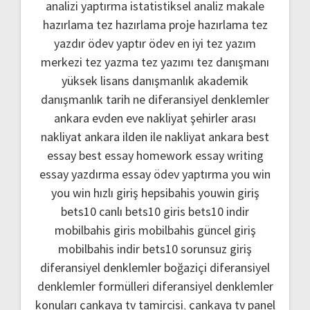
analizi yaptırma
istatistiksel analiz
makale
hazırlama
tez hazırlama
proje hazırlama
tez
yazdır
ödev yaptır
ödev
en iyi tez yazım
merkezi
tez yazma
tez yazımı
tez danışmanı
yüksek lisans danışmanlık
akademik
danışmanlık
tarih ne
diferansiyel denklemler
ankara evden eve nakliyat
şehirler arası
nakliyat ankara
ilden ile nakliyat ankara
best
essay
best essay homework
essay writing
essay yazdırma
essay ödev yaptırma
you win
you win hızlı giriş
hepsibahis youwin giriş
bets10 canlı
bets10 giris
bets10 indir
mobilbahis giris
mobilbahis güncel giriş
mobilbahis indir
bets10 sorunsuz giriş
diferansiyel denklemler boğaziçi
diferansiyel
denklemler formülleri
diferansiyel denklemler
konuları
çankaya tv tamircisi
,
çankaya tv panel