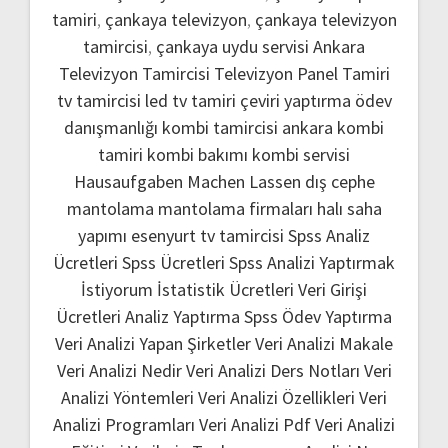
tamiri
,
çankaya televizyon
,
çankaya televizyon
tamircisi
,
çankaya uydu servisi
Ankara
Televizyon Tamircisi
Televizyon Panel Tamiri
tv tamircisi
led tv tamiri
çeviri yaptırma
ödev
danışmanlığı
kombi tamircisi ankara
kombi
tamiri
kombi bakımı
kombi servisi
Hausaufgaben Machen Lassen
dış cephe
mantolama
mantolama firmaları
halı saha
yapımı
esenyurt tv tamircisi
Spss Analiz
Ücretleri
Spss Ücretleri
Spss Analizi Yaptırmak
İstiyorum
İstatistik Ücretleri
Veri Girişi
Ücretleri
Analiz Yaptırma
Spss Ödev Yaptırma
Veri Analizi Yapan Şirketler
Veri Analizi Makale
Veri Analizi Nedir
Veri Analizi Ders Notları
Veri
Analizi Yöntemleri
Veri Analizi Özellikleri
Veri
Analizi Programları
Veri Analizi Pdf
Veri Analizi