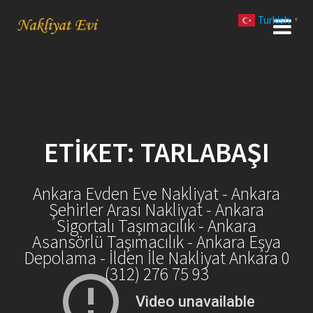
Skip
Turkish
to
▼
content
ETIKET:
TARLABAŞI
Ankara Evden Eve Nakliyat - Ankara
Şehirler Arası Nakliyat - Ankara
Sigortalı Taşımacılık - Ankara
Asansörlü Taşımacılık - Ankara Eşya
Depolama - İlden İle Nakliyat Ankara 0
(312) 276 75 93