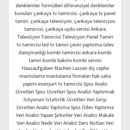
denklemler formülleri
diferansiyel denklemler
konuları
çankaya tv tamircisi
,
çankaya tv panel
tamiri
,
çankaya televizyon
,
çankaya televizyon
tamircisi
,
çankaya uydu servisi
Ankara
Televizyon Tamircisi
Televizyon Panel Tamiri
tv tamircisi
led tv tamiri
çeviri yaptırma
ödev
danışmanlığı
kombi tamircisi ankara
kombi
tamiri
kombi bakımı
kombi servisi
Hausaufgaben Machen Lassen
dış cephe
mantolama
mantolama firmaları
halı saha
yapımı
esenyurt tv tamircisi
Spss Analiz
Ücretleri
Spss Ücretleri
Spss Analizi Yaptırmak
İstiyorum
İstatistik Ücretleri
Veri Girişi
Ücretleri
Analiz Yaptırma
Spss Ödev Yaptırma
Veri Analizi Yapan Şirketler
Veri Analizi Makale
Veri Analizi Nedir
Veri Analizi Ders Notları
Veri