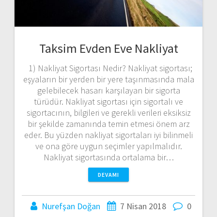
Taksim Evden Eve Nakliyat
1) Nakliyat Sigortası Nedir? Nakliyat sigortası;
eşyaların bir yerden bir yere taşınmasında mala
gelebilecek hasarı karşılayan bir sigorta
türüdür. Nakliyat sigortası için sigortalı ve
sigortacının, bilgileri ve gerekli verileri eksiksiz
bir şekilde zamanında temin etmesi önem arz
eder. Bu yüzden nakliyat sigortaları iyi bilinmeli
ve ona göre uygun seçimler yapılmalıdır.
Nakliyat sigortasında ortalama bir…
DEVAMI
Nurefşan Doğan
7 Nisan 2018
0