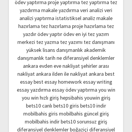
ödev yaptırma
proje yaptırma
tez yaptırma
tez
yazdırma
makale yazdırma
veri analizi
veri
analizi yaptırma
istatistiksel analiz
makale
hazırlama
tez hazırlama
proje hazırlama
tez
yazdır
ödev yaptır
ödev
en iyi tez yazım
merkezi
tez yazma
tez yazımı
tez danışmanı
yüksek lisans danışmanlık
akademik
danışmanlık
tarih ne
diferansiyel denklemler
ankara evden eve nakliyat
şehirler arası
nakliyat ankara
ilden ile nakliyat ankara
best
essay
best essay homework
essay writing
essay yazdırma
essay ödev yaptırma
you win
you win hızlı giriş
hepsibahis youwin giriş
bets10 canlı
bets10 giris
bets10 indir
mobilbahis giris
mobilbahis güncel giriş
mobilbahis indir
bets10 sorunsuz giriş
diferansiyel denklemler boğaziçi
diferansiyel