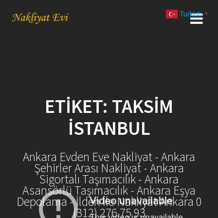
Skip
Turkish
to
▼
content
ETIKET:
TAKSIM
İSTANBUL
Ankara Evden Eve Nakliyat - Ankara
Şehirler Arası Nakliyat - Ankara
Sigortalı Taşımacılık - Ankara
Asansörlü Taşımacılık - Ankara Eşya
Depolama - İlden İle Nakliyat Ankara 0
(312) 276 75 93