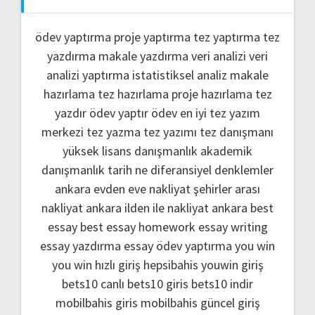
ödev yaptırma
proje yaptırma
tez yaptırma
tez
yazdırma
makale yazdırma
veri analizi
veri
analizi yaptırma
istatistiksel analiz
makale
hazırlama
tez hazırlama
proje hazırlama
tez
yazdır
ödev yaptır
ödev
en iyi tez yazım
merkezi
tez yazma
tez yazımı
tez danışmanı
yüksek lisans danışmanlık
akademik
danışmanlık
tarih ne
diferansiyel denklemler
ankara evden eve nakliyat
şehirler arası
nakliyat ankara
ilden ile nakliyat ankara
best
essay
best essay homework
essay writing
essay yazdırma
essay ödev yaptırma
you win
you win hızlı giriş
hepsibahis youwin giriş
bets10 canlı
bets10 giris
bets10 indir
mobilbahis giris
mobilbahis güncel giriş