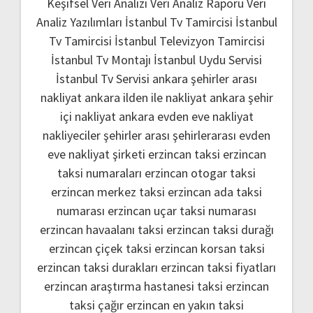
Keşifsel Veri Analizi
Veri Analiz Raporu
Veri
Analiz Yazılımları
İstanbul Tv Tamircisi
İstanbul
Tv Tamircisi
İstanbul Televizyon Tamircisi
İstanbul Tv Montajı
İstanbul Uydu Servisi
İstanbul Tv Servisi
ankara şehirler arası
nakliyat
ankara ilden ile nakliyat
ankara şehir
içi nakliyat
ankara evden eve nakliyat
nakliyeciler şehirler arası
şehirlerarası evden
eve nakliyat şirketi
erzincan taksi
erzincan
taksi numaraları
erzincan otogar taksi
erzincan merkez taksi
erzincan ada taksi
numarası
erzincan uçar taksi numarası
erzincan havaalanı taksi
erzincan taksi durağı
erzincan çiçek taksi
erzincan korsan taksi
erzincan taksi durakları
erzincan taksi fiyatları
erzincan araştırma hastanesi taksi
erzincan
taksi çağır
erzincan en yakın taksi