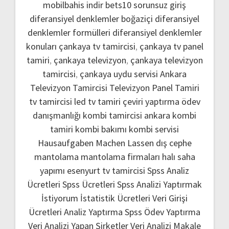
mobilbahis indir
bets10 sorunsuz giriş
diferansiyel denklemler boğaziçi
diferansiyel
denklemler formülleri
diferansiyel denklemler
konuları
çankaya tv tamircisi
,
çankaya tv panel
tamiri
,
çankaya televizyon
,
çankaya televizyon
tamircisi
,
çankaya uydu servisi
Ankara
Televizyon Tamircisi
Televizyon Panel Tamiri
tv tamircisi
led tv tamiri
çeviri yaptırma
ödev
danışmanlığı
kombi tamircisi ankara
kombi
tamiri
kombi bakımı
kombi servisi
Hausaufgaben Machen Lassen
dış cephe
mantolama
mantolama firmaları
halı saha
yapımı
esenyurt tv tamircisi
Spss Analiz
Ücretleri
Spss Ücretleri
Spss Analizi Yaptırmak
İstiyorum
İstatistik Ücretleri
Veri Girişi
Ücretleri
Analiz Yaptırma
Spss Ödev Yaptırma
Veri Analizi Yapan Şirketler
Veri Analizi Makale