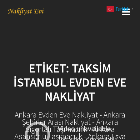
Skip
Turkish
to
▼
content
ETIKET:
TAKSIM
İSTANBUL EVDEN EVE
NAKLIYAT
Ankara Evden Eve Nakliyat - Ankara
Şehirler Arası Nakliyat - Ankara
Sigortalı Taşımacılık - Ankara
Asansörlü Taşımacılık - Ankara Eşya