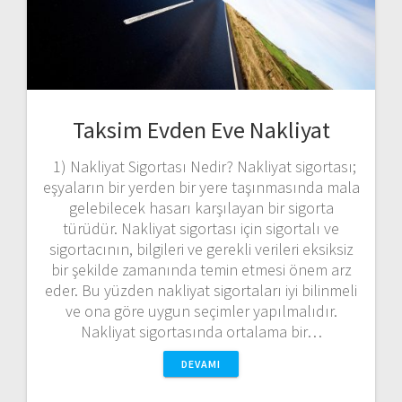
Taksim Evden Eve Nakliyat
1) Nakliyat Sigortası Nedir? Nakliyat sigortası;
eşyaların bir yerden bir yere taşınmasında mala
gelebilecek hasarı karşılayan bir sigorta
türüdür. Nakliyat sigortası için sigortalı ve
sigortacının, bilgileri ve gerekli verileri eksiksiz
bir şekilde zamanında temin etmesi önem arz
eder. Bu yüzden nakliyat sigortaları iyi bilinmeli
ve ona göre uygun seçimler yapılmalıdır.
Nakliyat sigortasında ortalama bir…
DEVAMI