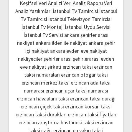
Keşifsel Veri Analizi
Veri Analiz Raporu
Veri
Analiz Yazılımları
İstanbul Tv Tamircisi
İstanbul
Tv Tamircisi
İstanbul Televizyon Tamircisi
İstanbul Tv Montajı
İstanbul Uydu Servisi
İstanbul Tv Servisi
ankara şehirler arası
nakliyat
ankara ilden ile nakliyat
ankara şehir
içi nakliyat
ankara evden eve nakliyat
nakliyeciler şehirler arası
şehirlerarası evden
eve nakliyat şirketi
erzincan taksi
erzincan
taksi numaraları
erzincan otogar taksi
erzincan merkez taksi
erzincan ada taksi
numarası
erzincan uçar taksi numarası
erzincan havaalanı taksi
erzincan taksi durağı
erzincan çiçek taksi
erzincan korsan taksi
erzincan taksi durakları
erzincan taksi fiyatları
erzincan araştırma hastanesi taksi
erzincan
taksi çağır
erzincan en yakın taksi