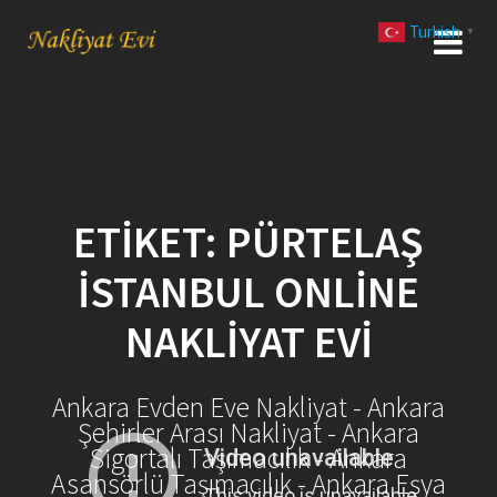
Skip
Turkish
to
▼
content
ETIKET:
PÜRTELAŞ
İSTANBUL ONLINE
NAKLIYAT EVI
Ankara Evden Eve Nakliyat - Ankara
Şehirler Arası Nakliyat - Ankara
Sigortalı Taşımacılık - Ankara
Asansörlü Taşımacılık - Ankara Eşya