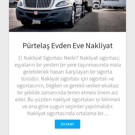
Pürtelaş Evden Eve Nakliyat
1) Nakliyat Sigortası Nedir? Nakliyat sigortası;
eşyaların bir yerden bir yere taşınmasında mala
gelebilecek hasarı karşılayan bir sigorta
türüdür. Nakliyat sigortası için sigortalı ve
sigortacının, bilgileri ve gerekli verileri eksiksiz
bir şekilde zamanında temin etmesi önem arz
eder. Bu yüzden nakliyat sigortaları iyi bilinmeli
ve ona göre uygun seçimler yapılmalıdır.
Nakliyat sigortasında ortalama bir…
DEVAMI