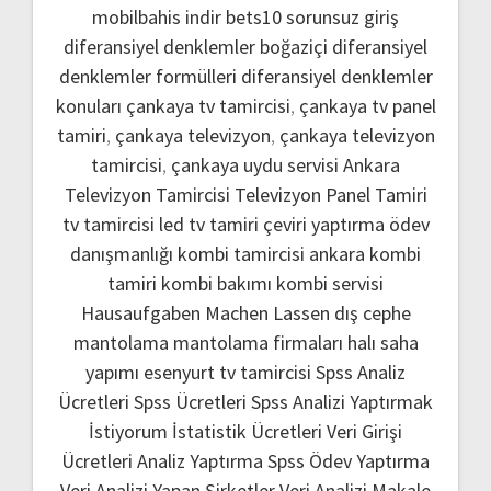
mobilbahis indir
bets10 sorunsuz giriş
diferansiyel denklemler boğaziçi
diferansiyel
denklemler formülleri
diferansiyel denklemler
konuları
çankaya tv tamircisi
,
çankaya tv panel
tamiri
,
çankaya televizyon
,
çankaya televizyon
tamircisi
,
çankaya uydu servisi
Ankara
Televizyon Tamircisi
Televizyon Panel Tamiri
tv tamircisi
led tv tamiri
çeviri yaptırma
ödev
danışmanlığı
kombi tamircisi ankara
kombi
tamiri
kombi bakımı
kombi servisi
Hausaufgaben Machen Lassen
dış cephe
mantolama
mantolama firmaları
halı saha
yapımı
esenyurt tv tamircisi
Spss Analiz
Ücretleri
Spss Ücretleri
Spss Analizi Yaptırmak
İstiyorum
İstatistik Ücretleri
Veri Girişi
Ücretleri
Analiz Yaptırma
Spss Ödev Yaptırma
Veri Analizi Yapan Şirketler
Veri Analizi Makale