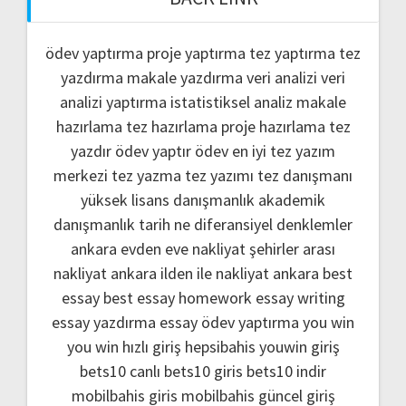
ödev yaptırma
proje yaptırma
tez yaptırma
tez
yazdırma
makale yazdırma
veri analizi
veri
analizi yaptırma
istatistiksel analiz
makale
hazırlama
tez hazırlama
proje hazırlama
tez
yazdır
ödev yaptır
ödev
en iyi tez yazım
merkezi
tez yazma
tez yazımı
tez danışmanı
yüksek lisans danışmanlık
akademik
danışmanlık
tarih ne
diferansiyel denklemler
ankara evden eve nakliyat
şehirler arası
nakliyat ankara
ilden ile nakliyat ankara
best
essay
best essay homework
essay writing
essay yazdırma
essay ödev yaptırma
you win
you win hızlı giriş
hepsibahis youwin giriş
bets10 canlı
bets10 giris
bets10 indir
mobilbahis giris
mobilbahis güncel giriş