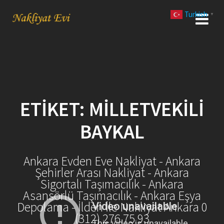
Skip
Turkish
to
▼
content
ETIKET:
MILLETVEKILI
BAYKAL
Ankara Evden Eve Nakliyat - Ankara
Şehirler Arası Nakliyat - Ankara
Sigortalı Taşımacılık - Ankara
Asansörlü Taşımacılık - Ankara Eşya
Depolama - İlden İle Nakliyat Ankara 0
(312) 276 75 93