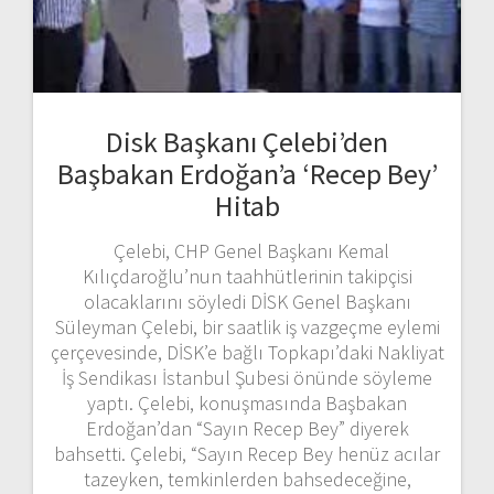
Disk Başkanı Çelebi’den
Başbakan Erdoğan’a ‘Recep Bey’
Hitab
Çelebi, CHP Genel Başkanı Kemal
Kılıçdaroğlu’nun taahhütlerinin takipçisi
olacaklarını söyledi DİSK Genel Başkanı
Süleyman Çelebi, bir saatlik iş vazgeçme eylemi
çerçevesinde, DİSK’e bağlı Topkapı’daki Nakliyat
İş Sendikası İstanbul Şubesi önünde söyleme
yaptı. Çelebi, konuşmasında Başbakan
Erdoğan’dan “Sayın Recep Bey” diyerek
bahsetti. Çelebi, “Sayın Recep Bey henüz acılar
tazeyken, temkinlerden bahsedeceğine,