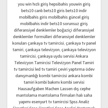
you win hızlı giriş
hepsibahis youwin giriş
bets10 canlı
bets10 giris
bets10 indir
mobilbahis giris
mobilbahis güncel giriş
mobilbahis indir
bets10 sorunsuz giriş
diferansiyel denklemler boğaziçi
diferansiyel
denklemler formülleri
diferansiyel denklemler
konuları
çankaya tv tamircisi
,
çankaya tv panel
tamiri
,
çankaya televizyon
,
çankaya televizyon
tamircisi
,
çankaya uydu servisi
Ankara
Televizyon Tamircisi
Televizyon Panel Tamiri
tv tamircisi
led tv tamiri
çeviri yaptırma
ödev
danışmanlığı
kombi tamircisi ankara
kombi
tamiri
kombi bakımı
kombi servisi
Hausaufgaben Machen Lassen
dış cephe
mantolama
mantolama firmaları
halı saha
yapımı
esenyurt tv tamircisi
Spss Analiz