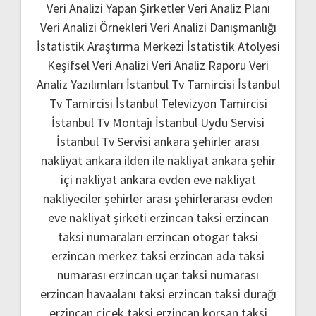
Veri Analizi Yapan Şirketler
Veri Analiz Planı
Veri Analizi Örnekleri
Veri Analizi Danışmanlığı
İstatistik Araştırma Merkezi
İstatistik Atolyesi
Keşifsel Veri Analizi
Veri Analiz Raporu
Veri
Analiz Yazılımları
İstanbul Tv Tamircisi
İstanbul
Tv Tamircisi
İstanbul Televizyon Tamircisi
İstanbul Tv Montajı
İstanbul Uydu Servisi
İstanbul Tv Servisi
ankara şehirler arası
nakliyat
ankara ilden ile nakliyat
ankara şehir
içi nakliyat
ankara evden eve nakliyat
nakliyeciler şehirler arası
şehirlerarası evden
eve nakliyat şirketi
erzincan taksi
erzincan
taksi numaraları
erzincan otogar taksi
erzincan merkez taksi
erzincan ada taksi
numarası
erzincan uçar taksi numarası
erzincan havaalanı taksi
erzincan taksi durağı
erzincan çiçek taksi
erzincan korsan taksi