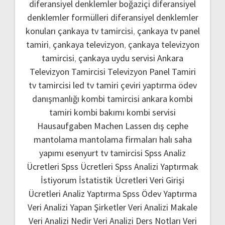
diferansiyel denklemler boğaziçi
diferansiyel
denklemler formülleri
diferansiyel denklemler
konuları
çankaya tv tamircisi
,
çankaya tv panel
tamiri
,
çankaya televizyon
,
çankaya televizyon
tamircisi
,
çankaya uydu servisi
Ankara
Televizyon Tamircisi
Televizyon Panel Tamiri
tv tamircisi
led tv tamiri
çeviri yaptırma
ödev
danışmanlığı
kombi tamircisi ankara
kombi
tamiri
kombi bakımı
kombi servisi
Hausaufgaben Machen Lassen
dış cephe
mantolama
mantolama firmaları
halı saha
yapımı
esenyurt tv tamircisi
Spss Analiz
Ücretleri
Spss Ücretleri
Spss Analizi Yaptırmak
İstiyorum
İstatistik Ücretleri
Veri Girişi
Ücretleri
Analiz Yaptırma
Spss Ödev Yaptırma
Veri Analizi Yapan Şirketler
Veri Analizi Makale
Veri Analizi Nedir
Veri Analizi Ders Notları
Veri