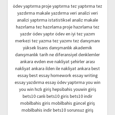
ödev yaptırma
proje yaptırma
tez yaptırma
tez
yazdırma
makale yazdırma
veri analizi
veri
analizi yaptırma
istatistiksel analiz
makale
hazırlama
tez hazırlama
proje hazırlama
tez
yazdır
ödev yaptır
ödev
en iyi tez yazım
merkezi
tez yazma
tez yazımı
tez danışmanı
yüksek lisans danışmanlık
akademik
danışmanlık
tarih ne
diferansiyel denklemler
ankara evden eve nakliyat
şehirler arası
nakliyat ankara
ilden ile nakliyat ankara
best
essay
best essay homework
essay writing
essay yazdırma
essay ödev yaptırma
you win
you win hızlı giriş
hepsibahis youwin giriş
bets10 canlı
bets10 giris
bets10 indir
mobilbahis giris
mobilbahis güncel giriş
mobilbahis indir
bets10 sorunsuz giriş