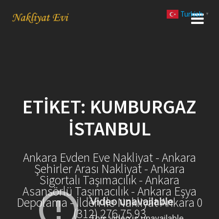
Skip
Turkish
to
▼
content
ETIKET:
KUMBURGAZ
İSTANBUL
Ankara Evden Eve Nakliyat - Ankara
Şehirler Arası Nakliyat - Ankara
Sigortalı Taşımacılık - Ankara
Asansörlü Taşımacılık - Ankara Eşya
Depolama - İlden İle Nakliyat Ankara 0
(312) 276 75 93