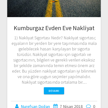
Kumburgaz Evden Eve Nakliyat
1) Nakliyat Sigortası Nedir? Nakliyat sigortası;
eşyaların bir yerden bir yere taşınmasında mala
gelebilecek hasarı karşılayan bir sigorta
türüdür. Nakliyat sigortası için sigortalı ve
sigortacının, bilgileri ve gerekli verileri eksiksiz
bir şekilde zamanında temin etmesi önem arz
eder. Bu yüzden nakliyat sigortaları iyi bilinmeli
ve ona göre uygun seçimler yapılmalıdır.
Nakliyat sigortasında ortalama bir…
DEVAMI
Nurefşan Doğan
7 Nisan 2018
0