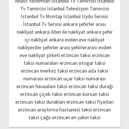
Analiz Yazılımları
İstanbul Tv Tamircisi
İstanbul
Tv Tamircisi
İstanbul Televizyon Tamircisi
İstanbul Tv Montajı
İstanbul Uydu Servisi
İstanbul Tv Servisi
ankara şehirler arası
nakliyat
ankara ilden ile nakliyat
ankara şehir
içi nakliyat
ankara evden eve nakliyat
nakliyeciler şehirler arası
şehirlerarası evden
eve nakliyat şirketi
erzincan taksi
erzincan
taksi numaraları
erzincan otogar taksi
erzincan merkez taksi
erzincan ada taksi
numarası
erzincan uçar taksi numarası
erzincan havaalanı taksi
erzincan taksi durağı
erzincan çiçek taksi
erzincan korsan taksi
erzincan taksi durakları
erzincan taksi fiyatları
erzincan araştırma hastanesi taksi
erzincan
taksi çağır
erzincan en yakın taksi