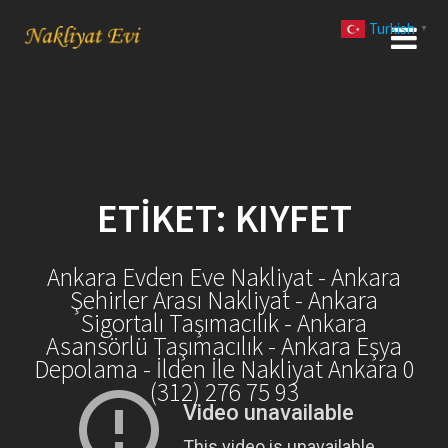
Skip
Turkish
to
▼
content
ETIKET:
KIYFET
Ankara Evden Eve Nakliyat - Ankara
Şehirler Arası Nakliyat - Ankara
Sigortalı Taşımacılık - Ankara
Asansörlü Taşımacılık - Ankara Eşya
Depolama - İlden İle Nakliyat Ankara 0
(312) 276 75 93