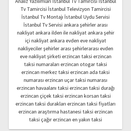
Analiz Yazılımları
İstanbul Tv Tamircisi
İstanbul
Tv Tamircisi
İstanbul Televizyon Tamircisi
İstanbul Tv Montajı
İstanbul Uydu Servisi
İstanbul Tv Servisi
ankara şehirler arası
nakliyat
ankara ilden ile nakliyat
ankara şehir
içi nakliyat
ankara evden eve nakliyat
nakliyeciler şehirler arası
şehirlerarası evden
eve nakliyat şirketi
erzincan taksi
erzincan
taksi numaraları
erzincan otogar taksi
erzincan merkez taksi
erzincan ada taksi
numarası
erzincan uçar taksi numarası
erzincan havaalanı taksi
erzincan taksi durağı
erzincan çiçek taksi
erzincan korsan taksi
erzincan taksi durakları
erzincan taksi fiyatları
erzincan araştırma hastanesi taksi
erzincan
taksi çağır
erzincan en yakın taksi