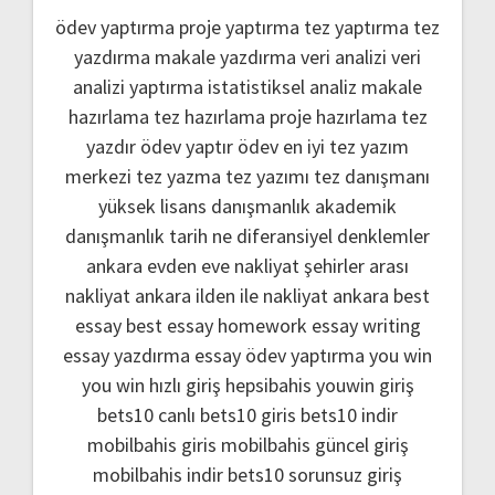
ödev yaptırma
proje yaptırma
tez yaptırma
tez
yazdırma
makale yazdırma
veri analizi
veri
analizi yaptırma
istatistiksel analiz
makale
hazırlama
tez hazırlama
proje hazırlama
tez
yazdır
ödev yaptır
ödev
en iyi tez yazım
merkezi
tez yazma
tez yazımı
tez danışmanı
yüksek lisans danışmanlık
akademik
danışmanlık
tarih ne
diferansiyel denklemler
ankara evden eve nakliyat
şehirler arası
nakliyat ankara
ilden ile nakliyat ankara
best
essay
best essay homework
essay writing
essay yazdırma
essay ödev yaptırma
you win
you win hızlı giriş
hepsibahis youwin giriş
bets10 canlı
bets10 giris
bets10 indir
mobilbahis giris
mobilbahis güncel giriş
mobilbahis indir
bets10 sorunsuz giriş