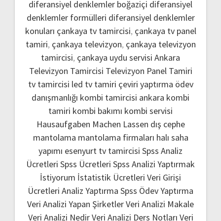
diferansiyel denklemler boğaziçi
diferansiyel
denklemler formülleri
diferansiyel denklemler
konuları
çankaya tv tamircisi
,
çankaya tv panel
tamiri
,
çankaya televizyon
,
çankaya televizyon
tamircisi
,
çankaya uydu servisi
Ankara
Televizyon Tamircisi
Televizyon Panel Tamiri
tv tamircisi
led tv tamiri
çeviri yaptırma
ödev
danışmanlığı
kombi tamircisi ankara
kombi
tamiri
kombi bakımı
kombi servisi
Hausaufgaben Machen Lassen
dış cephe
mantolama
mantolama firmaları
halı saha
yapımı
esenyurt tv tamircisi
Spss Analiz
Ücretleri
Spss Ücretleri
Spss Analizi Yaptırmak
İstiyorum
İstatistik Ücretleri
Veri Girişi
Ücretleri
Analiz Yaptırma
Spss Ödev Yaptırma
Veri Analizi Yapan Şirketler
Veri Analizi Makale
Veri Analizi Nedir
Veri Analizi Ders Notları
Veri