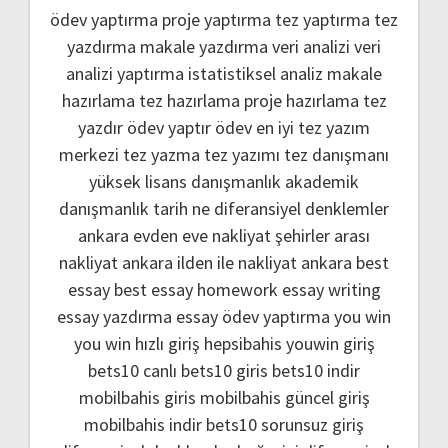
ödev yaptırma
proje yaptırma
tez yaptırma
tez
yazdırma
makale yazdırma
veri analizi
veri
analizi yaptırma
istatistiksel analiz
makale
hazırlama
tez hazırlama
proje hazırlama
tez
yazdır
ödev yaptır
ödev
en iyi tez yazım
merkezi
tez yazma
tez yazımı
tez danışmanı
yüksek lisans danışmanlık
akademik
danışmanlık
tarih ne
diferansiyel denklemler
ankara evden eve nakliyat
şehirler arası
nakliyat ankara
ilden ile nakliyat ankara
best
essay
best essay homework
essay writing
essay yazdırma
essay ödev yaptırma
you win
you win hızlı giriş
hepsibahis youwin giriş
bets10 canlı
bets10 giris
bets10 indir
mobilbahis giris
mobilbahis güncel giriş
mobilbahis indir
bets10 sorunsuz giriş