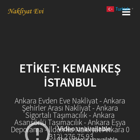
Skip
Turkish
to
▼
content
ETIKET:
KEMANKEŞ
İSTANBUL
Ankara Evden Eve Nakliyat - Ankara
Şehirler Arası Nakliyat - Ankara
Sigortalı Taşımacılık - Ankara
Asansörlü Taşımacılık - Ankara Eşya
Depolama - İlden İle Nakliyat Ankara 0
(312) 276 75 93