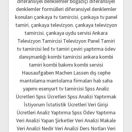
diferansiyel denklemler boğaziçi
diferansiyel
denklemler formülleri
diferansiyel denklemler
konuları
çankaya tv tamircisi
,
çankaya tv panel
tamiri
,
çankaya televizyon
,
çankaya televizyon
tamircisi
,
çankaya uydu servisi
Ankara
Televizyon Tamircisi
Televizyon Panel Tamiri
tv tamircisi
led tv tamiri
çeviri yaptırma
ödev
danışmanlığı
kombi tamircisi ankara
kombi
tamiri
kombi bakımı
kombi servisi
Hausaufgaben Machen Lassen
dış cephe
mantolama
mantolama firmaları
halı saha
yapımı
esenyurt tv tamircisi
Spss Analiz
Ücretleri
Spss Ücretleri
Spss Analizi Yaptırmak
İstiyorum
İstatistik Ücretleri
Veri Girişi
Ücretleri
Analiz Yaptırma
Spss Ödev Yaptırma
Veri Analizi Yapan Şirketler
Veri Analizi Makale
Veri Analizi Nedir
Veri Analizi Ders Notları
Veri