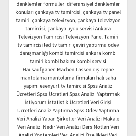
denklemler formülleri
diferansiyel denklemler
konuları
çankaya tv tamircisi
,
çankaya tv panel
tamiri
,
çankaya televizyon
,
çankaya televizyon
tamircisi
,
çankaya uydu servisi
Ankara
Televizyon Tamircisi
Televizyon Panel Tamiri
tv tamircisi
led tv tamiri
çeviri yaptırma
ödev
danışmanlığı
kombi tamircisi ankara
kombi
tamiri
kombi bakımı
kombi servisi
Hausaufgaben Machen Lassen
dış cephe
mantolama
mantolama firmaları
halı saha
yapımı
esenyurt tv tamircisi
Spss Analiz
Ücretleri
Spss Ücretleri
Spss Analizi Yaptırmak
İstiyorum
İstatistik Ücretleri
Veri Girişi
Ücretleri
Analiz Yaptırma
Spss Ödev Yaptırma
Veri Analizi Yapan Şirketler
Veri Analizi Makale
Veri Analizi Nedir
Veri Analizi Ders Notları
Veri
Analizi Yöntemleri
Veri Analizi Özellikleri
Veri