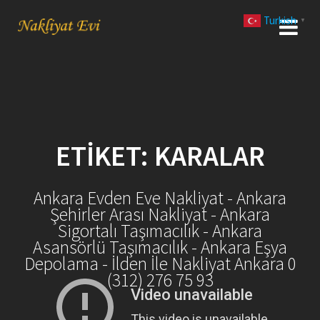
Skip
Turkish
to
▼
content
ETIKET:
KARALAR
Ankara Evden Eve Nakliyat - Ankara
Şehirler Arası Nakliyat - Ankara
Sigortalı Taşımacılık - Ankara
Asansörlü Taşımacılık - Ankara Eşya
Depolama - İlden İle Nakliyat Ankara 0
(312) 276 75 93