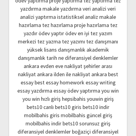
ödev yaptırma
proje yaptırma
tez yaptırma
tez
yazdırma
makale yazdırma
veri analizi
veri
analizi yaptırma
istatistiksel analiz
makale
hazırlama
tez hazırlama
proje hazırlama
tez
yazdır
ödev yaptır
ödev
en iyi tez yazım
merkezi
tez yazma
tez yazımı
tez danışmanı
yüksek lisans danışmanlık
akademik
danışmanlık
tarih ne
diferansiyel denklemler
ankara evden eve nakliyat
şehirler arası
nakliyat ankara
ilden ile nakliyat ankara
best
essay
best essay homework
essay writing
essay yazdırma
essay ödev yaptırma
you win
you win hızlı giriş
hepsibahis youwin giriş
bets10 canlı
bets10 giris
bets10 indir
mobilbahis giris
mobilbahis güncel giriş
mobilbahis indir
bets10 sorunsuz giriş
diferansiyel denklemler boğaziçi
diferansiyel