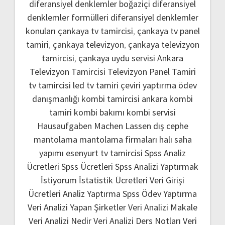
diferansiyel denklemler boğaziçi
diferansiyel
denklemler formülleri
diferansiyel denklemler
konuları
çankaya tv tamircisi
,
çankaya tv panel
tamiri
,
çankaya televizyon
,
çankaya televizyon
tamircisi
,
çankaya uydu servisi
Ankara
Televizyon Tamircisi
Televizyon Panel Tamiri
tv tamircisi
led tv tamiri
çeviri yaptırma
ödev
danışmanlığı
kombi tamircisi ankara
kombi
tamiri
kombi bakımı
kombi servisi
Hausaufgaben Machen Lassen
dış cephe
mantolama
mantolama firmaları
halı saha
yapımı
esenyurt tv tamircisi
Spss Analiz
Ücretleri
Spss Ücretleri
Spss Analizi Yaptırmak
İstiyorum
İstatistik Ücretleri
Veri Girişi
Ücretleri
Analiz Yaptırma
Spss Ödev Yaptırma
Veri Analizi Yapan Şirketler
Veri Analizi Makale
Veri Analizi Nedir
Veri Analizi Ders Notları
Veri