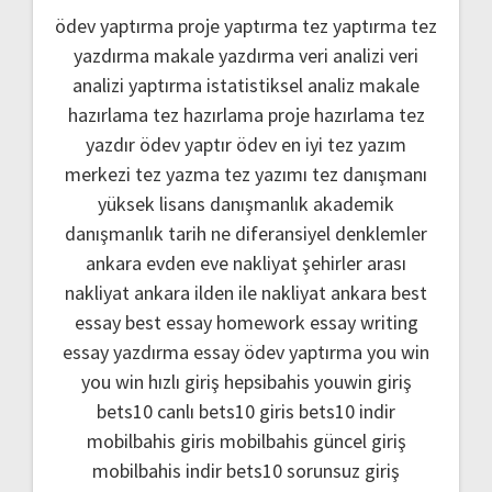
ödev yaptırma
proje yaptırma
tez yaptırma
tez
yazdırma
makale yazdırma
veri analizi
veri
analizi yaptırma
istatistiksel analiz
makale
hazırlama
tez hazırlama
proje hazırlama
tez
yazdır
ödev yaptır
ödev
en iyi tez yazım
merkezi
tez yazma
tez yazımı
tez danışmanı
yüksek lisans danışmanlık
akademik
danışmanlık
tarih ne
diferansiyel denklemler
ankara evden eve nakliyat
şehirler arası
nakliyat ankara
ilden ile nakliyat ankara
best
essay
best essay homework
essay writing
essay yazdırma
essay ödev yaptırma
you win
you win hızlı giriş
hepsibahis youwin giriş
bets10 canlı
bets10 giris
bets10 indir
mobilbahis giris
mobilbahis güncel giriş
mobilbahis indir
bets10 sorunsuz giriş