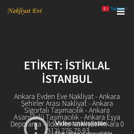
Skip
Turkish
to
▼
content
ETIKET:
İSTIKLAL
İSTANBUL
Ankara Evden Eve Nakliyat - Ankara
Şehirler Arası Nakliyat - Ankara
Sigortalı Taşımacılık - Ankara
Asansörlü Taşımacılık - Ankara Eşya
Depolama - İlden İle Nakliyat Ankara 0
(312) 276 75 93