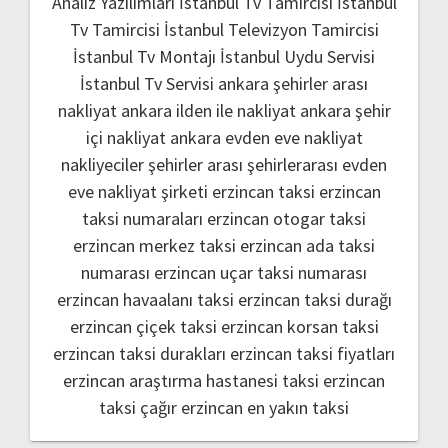
Analiz Yazılımları
İstanbul Tv Tamircisi
İstanbul
Tv Tamircisi
İstanbul Televizyon Tamircisi
İstanbul Tv Montajı
İstanbul Uydu Servisi
İstanbul Tv Servisi
ankara şehirler arası
nakliyat
ankara ilden ile nakliyat
ankara şehir
içi nakliyat
ankara evden eve nakliyat
nakliyeciler şehirler arası
şehirlerarası evden
eve nakliyat şirketi
erzincan taksi
erzincan
taksi numaraları
erzincan otogar taksi
erzincan merkez taksi
erzincan ada taksi
numarası
erzincan uçar taksi numarası
erzincan havaalanı taksi
erzincan taksi durağı
erzincan çiçek taksi
erzincan korsan taksi
erzincan taksi durakları
erzincan taksi fiyatları
erzincan araştırma hastanesi taksi
erzincan
taksi çağır
erzincan en yakın taksi