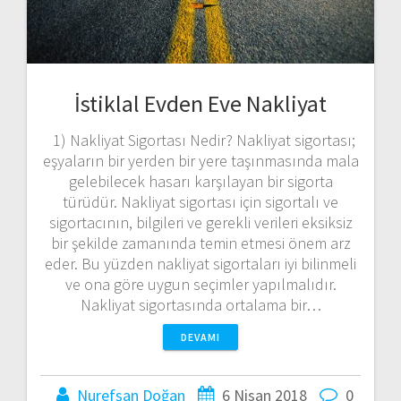
İstiklal Evden Eve Nakliyat
1) Nakliyat Sigortası Nedir? Nakliyat sigortası;
eşyaların bir yerden bir yere taşınmasında mala
gelebilecek hasarı karşılayan bir sigorta
türüdür. Nakliyat sigortası için sigortalı ve
sigortacının, bilgileri ve gerekli verileri eksiksiz
bir şekilde zamanında temin etmesi önem arz
eder. Bu yüzden nakliyat sigortaları iyi bilinmeli
ve ona göre uygun seçimler yapılmalıdır.
Nakliyat sigortasında ortalama bir…
DEVAMI
Nurefşan Doğan
6 Nisan 2018
0