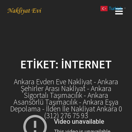
Skip
Turkish
to
▼
content
ETIKET:
INTERNET
Ankara Evden Eve Nakliyat - Ankara
Şehirler Arası Nakliyat - Ankara
Sigortalı Taşımacılık - Ankara
Asansörlü Taşımacılık - Ankara Eşya
Depolama - İlden İle Nakliyat Ankara 0
(312) 276 75 93