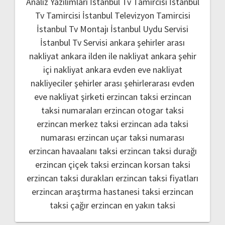
Analiz Yazılımları
İstanbul Tv Tamircisi
İstanbul
Tv Tamircisi
İstanbul Televizyon Tamircisi
İstanbul Tv Montajı
İstanbul Uydu Servisi
İstanbul Tv Servisi
ankara şehirler arası
nakliyat
ankara ilden ile nakliyat
ankara şehir
içi nakliyat
ankara evden eve nakliyat
nakliyeciler şehirler arası
şehirlerarası evden
eve nakliyat şirketi
erzincan taksi
erzincan
taksi numaraları
erzincan otogar taksi
erzincan merkez taksi
erzincan ada taksi
numarası
erzincan uçar taksi numarası
erzincan havaalanı taksi
erzincan taksi durağı
erzincan çiçek taksi
erzincan korsan taksi
erzincan taksi durakları
erzincan taksi fiyatları
erzincan araştırma hastanesi taksi
erzincan
taksi çağır
erzincan en yakın taksi