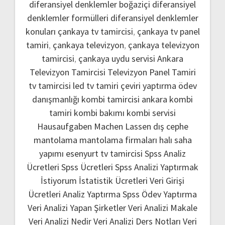
diferansiyel denklemler boğaziçi
diferansiyel
denklemler formülleri
diferansiyel denklemler
konuları
çankaya tv tamircisi
,
çankaya tv panel
tamiri
,
çankaya televizyon
,
çankaya televizyon
tamircisi
,
çankaya uydu servisi
Ankara
Televizyon Tamircisi
Televizyon Panel Tamiri
tv tamircisi
led tv tamiri
çeviri yaptırma
ödev
danışmanlığı
kombi tamircisi ankara
kombi
tamiri
kombi bakımı
kombi servisi
Hausaufgaben Machen Lassen
dış cephe
mantolama
mantolama firmaları
halı saha
yapımı
esenyurt tv tamircisi
Spss Analiz
Ücretleri
Spss Ücretleri
Spss Analizi Yaptırmak
İstiyorum
İstatistik Ücretleri
Veri Girişi
Ücretleri
Analiz Yaptırma
Spss Ödev Yaptırma
Veri Analizi Yapan Şirketler
Veri Analizi Makale
Veri Analizi Nedir
Veri Analizi Ders Notları
Veri