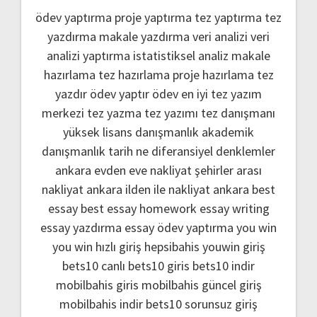
ödev yaptırma
proje yaptırma
tez yaptırma
tez
yazdırma
makale yazdırma
veri analizi
veri
analizi yaptırma
istatistiksel analiz
makale
hazırlama
tez hazırlama
proje hazırlama
tez
yazdır
ödev yaptır
ödev
en iyi tez yazım
merkezi
tez yazma
tez yazımı
tez danışmanı
yüksek lisans danışmanlık
akademik
danışmanlık
tarih ne
diferansiyel denklemler
ankara evden eve nakliyat
şehirler arası
nakliyat ankara
ilden ile nakliyat ankara
best
essay
best essay homework
essay writing
essay yazdırma
essay ödev yaptırma
you win
you win hızlı giriş
hepsibahis youwin giriş
bets10 canlı
bets10 giris
bets10 indir
mobilbahis giris
mobilbahis güncel giriş
mobilbahis indir
bets10 sorunsuz giriş