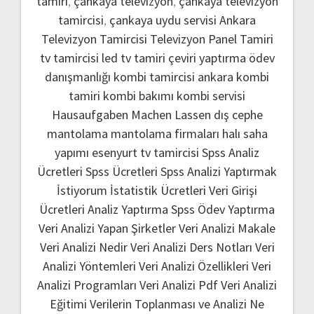
tamiri
,
çankaya televizyon
,
çankaya televizyon
tamircisi
,
çankaya uydu servisi
Ankara
Televizyon Tamircisi
Televizyon Panel Tamiri
tv tamircisi
led tv tamiri
çeviri yaptırma
ödev
danışmanlığı
kombi tamircisi ankara
kombi
tamiri
kombi bakımı
kombi servisi
Hausaufgaben Machen Lassen
dış cephe
mantolama
mantolama firmaları
halı saha
yapımı
esenyurt tv tamircisi
Spss Analiz
Ücretleri
Spss Ücretleri
Spss Analizi Yaptırmak
İstiyorum
İstatistik Ücretleri
Veri Girişi
Ücretleri
Analiz Yaptırma
Spss Ödev Yaptırma
Veri Analizi Yapan Şirketler
Veri Analizi Makale
Veri Analizi Nedir
Veri Analizi Ders Notları
Veri
Analizi Yöntemleri
Veri Analizi Özellikleri
Veri
Analizi Programları
Veri Analizi Pdf
Veri Analizi
Eğitimi
Verilerin Toplanması ve Analizi Ne