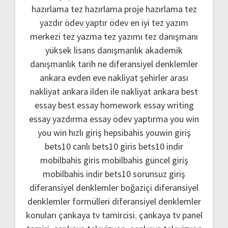
hazırlama
tez hazırlama
proje hazırlama
tez
yazdır
ödev yaptır
ödev
en iyi tez yazım
merkezi
tez yazma
tez yazımı
tez danışmanı
yüksek lisans danışmanlık
akademik
danışmanlık
tarih ne
diferansiyel denklemler
ankara evden eve nakliyat
şehirler arası
nakliyat ankara
ilden ile nakliyat ankara
best
essay
best essay homework
essay writing
essay yazdırma
essay ödev yaptırma
you win
you win hızlı giriş
hepsibahis youwin giriş
bets10 canlı
bets10 giris
bets10 indir
mobilbahis giris
mobilbahis güncel giriş
mobilbahis indir
bets10 sorunsuz giriş
diferansiyel denklemler boğaziçi
diferansiyel
denklemler formülleri
diferansiyel denklemler
konuları
çankaya tv tamircisi
,
çankaya tv panel