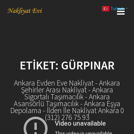
Skip
Turkish
to
▼
content
ETIKET:
GÜRPINAR
Ankara Evden Eve Nakliyat - Ankara
Şehirler Arası Nakliyat - Ankara
Sigortalı Taşımacılık - Ankara
Asansörlü Taşımacılık - Ankara Eşya
Depolama - İlden İle Nakliyat Ankara 0
(312) 276 75 93