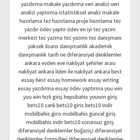
yazdırma
makale yazdırma
veri analizi
veri
analizi yaptırma
istatistiksel analiz
makale
hazırlama
tez hazırlama
proje hazırlama
tez
yazdır
ödev yaptır
ödev
en iyi tez yazım
merkezi
tez yazma
tez yazımı
tez danışmanı
yüksek lisans danışmanlık
akademik
danışmanlık
tarih ne
diferansiyel denklemler
ankara evden eve nakliyat
şehirler arası
nakliyat ankara
ilden ile nakliyat ankara
best
essay
best essay homework
essay writing
essay yazdırma
essay ödev yaptırma
you win
you win hızlı giriş
hepsibahis youwin giriş
bets10 canlı
bets10 giris
bets10 indir
mobilbahis giris
mobilbahis güncel giriş
mobilbahis indir
bets10 sorunsuz giriş
diferansiyel denklemler boğaziçi
diferansiyel
denklemler formülleri
diferansiyel denklemler