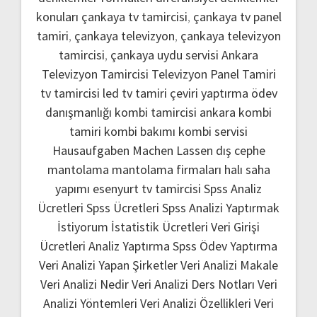
konuları
çankaya tv tamircisi
,
çankaya tv panel
tamiri
,
çankaya televizyon
,
çankaya televizyon
tamircisi
,
çankaya uydu servisi
Ankara
Televizyon Tamircisi
Televizyon Panel Tamiri
tv tamircisi
led tv tamiri
çeviri yaptırma
ödev
danışmanlığı
kombi tamircisi ankara
kombi
tamiri
kombi bakımı
kombi servisi
Hausaufgaben Machen Lassen
dış cephe
mantolama
mantolama firmaları
halı saha
yapımı
esenyurt tv tamircisi
Spss Analiz
Ücretleri
Spss Ücretleri
Spss Analizi Yaptırmak
İstiyorum
İstatistik Ücretleri
Veri Girişi
Ücretleri
Analiz Yaptırma
Spss Ödev Yaptırma
Veri Analizi Yapan Şirketler
Veri Analizi Makale
Veri Analizi Nedir
Veri Analizi Ders Notları
Veri
Analizi Yöntemleri
Veri Analizi Özellikleri
Veri