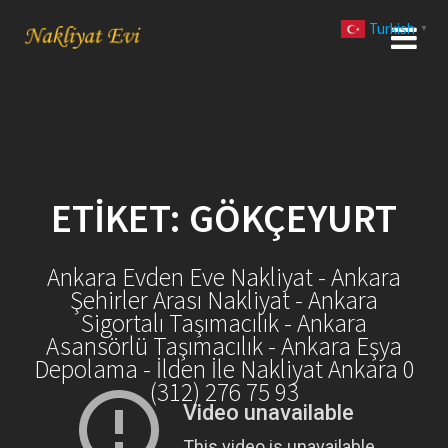
Skip
Turkish
to
▼
content
ETIKET:
GÖKÇEYURT
Ankara Evden Eve Nakliyat - Ankara
Şehirler Arası Nakliyat - Ankara
Sigortalı Taşımacılık - Ankara
Asansörlü Taşımacılık - Ankara Eşya
Depolama - İlden İle Nakliyat Ankara 0
(312) 276 75 93