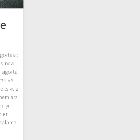
ve
igortası;
asında
 sigorta
talı ve
 eksiksiz
önem arz
ı iyi
mler
rtalama