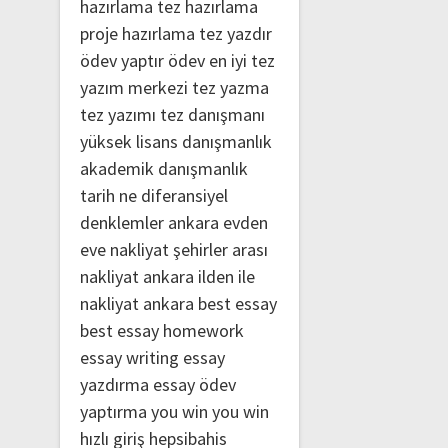
hazırlama
tez hazırlama
proje hazırlama
tez yazdır
ödev yaptır
ödev
en iyi tez
yazım merkezi
tez yazma
tez yazımı
tez danışmanı
yüksek lisans danışmanlık
akademik danışmanlık
tarih ne
diferansiyel
denklemler
ankara evden
eve nakliyat
şehirler arası
nakliyat ankara
ilden ile
nakliyat ankara
best essay
best essay homework
essay writing
essay
yazdırma
essay ödev
yaptırma
you win
you win
hızlı giriş
hepsibahis