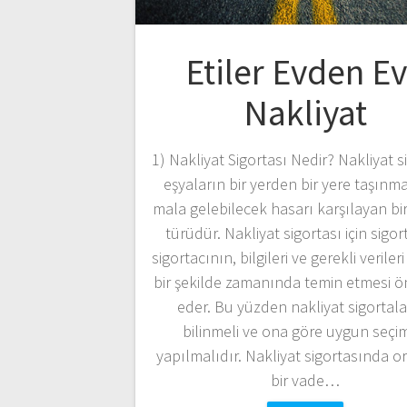
Etiler Evden E
Nakliyat
1) Nakliyat Sigortası Nedir? Nakliyat s
eşyaların bir yerden bir yere taşınm
mala gelebilecek hasarı karşılayan bir
türüdür. Nakliyat sigortası için sigor
sigortacının, bilgileri ve gerekli verileri
bir şekilde zamanında temin etmesi 
eder. Bu yüzden nakliyat sigortalar
bilinmeli ve ona göre uygun seçi
yapılmalıdır. Nakliyat sigortasında o
bir vade…