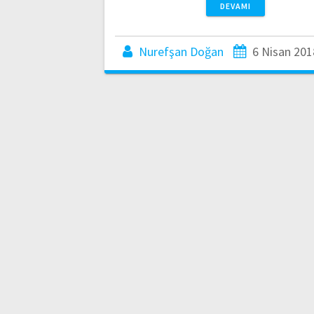
DEVAMI
Nurefşan Doğan
6 Nisan 201