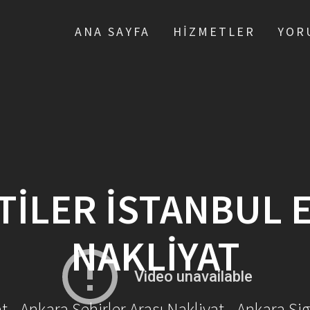
ANA SAYFA
HIZMETLER
YOR
TILER İSTANBUL 
NAKLIYAT
- Ankara Şehirler Arası Nakliyat - Ankara Sig