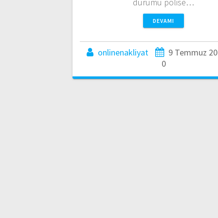
durumu polise…
DEVAMI
onlinenakliyat
9 Temmuz 20
0