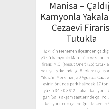
Manisa – Çaldı
Kamyonla Yakal
Cezaevi Firaris
Tutukla
İZMİR’in Menemen İlçesinden çaldığ
yüklü kamyonla Manisa’da yakalanan
firarisi M.Ö. (Mesut Öner) (25) tutukla
nakliyat şirketinde şoför olarak çalış
Yıldız’ın Menemen, 30 Ağustos Cadde
evinin önünde park halindeki 17 to
yüklü 34 ED 3612 plakalı kamyonu 
gün (Salı) akşam saatlerinde çalındı
kamyonunun çalındığını farkeden Y