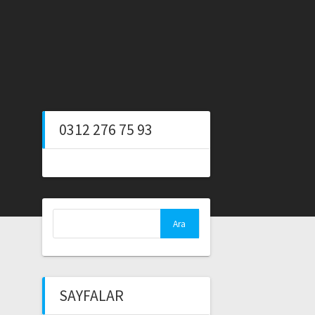
0312 276 75 93
Arama:
SAYFALAR