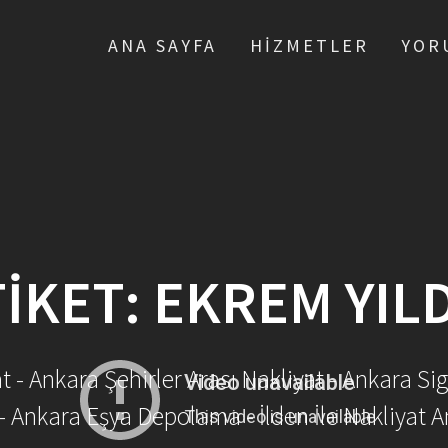
ANA SAYFA
HIZMETLER
YOR
TIKET:
EKREM YILD
- Ankara Şehirler Arası Nakliyat - Ankara Sig
- Ankara Eşya Depolama - İlden İle Nakliyat A