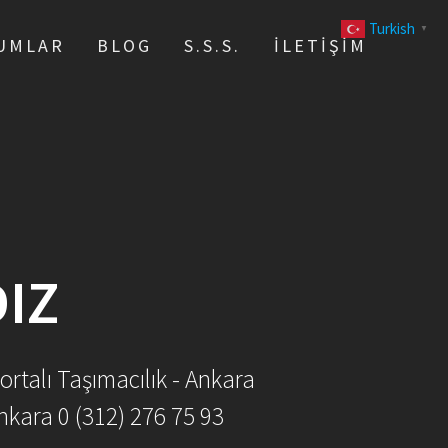
Turkish
▼
UMLAR
BLOG
S.S.S.
İLETIŞIM
IZ
ortalı Taşımacılık - Ankara
nkara 0 (312) 276 75 93