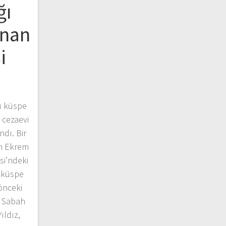
ğı
anan
i
ı küspe
 cezaevi
ndı. Bir
an Ekrem
si’ndeki
n küspe
önceki
. Sabah
ıldız,