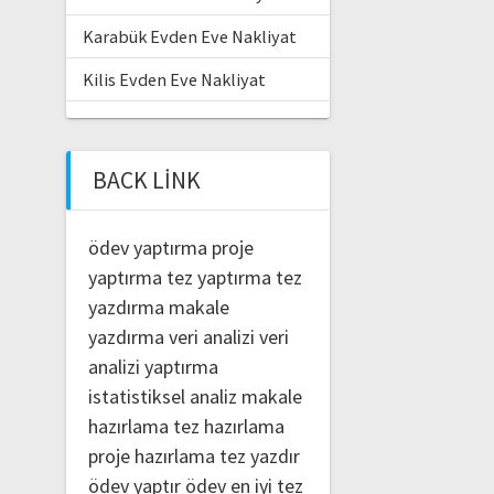
Karabük Evden Eve Nakliyat
Kilis Evden Eve Nakliyat
BACK LINK
ödev yaptırma
proje
yaptırma
tez yaptırma
tez
yazdırma
makale
yazdırma
veri analizi
veri
analizi yaptırma
istatistiksel analiz
makale
hazırlama
tez hazırlama
proje hazırlama
tez yazdır
ödev yaptır
ödev
en iyi tez