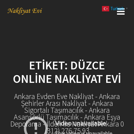
Skip
Turkish
to
▼
content
ETIKET:
DÜZCE
ONLINE NAKLIYAT EVI
Ankara Evden Eve Nakliyat - Ankara
Şehirler Arası Nakliyat - Ankara
Sigortalı Taşımacılık - Ankara
Asansörlü Taşımacılık - Ankara Eşya
Depolama - İlden İle Nakliyat Ankara 0
(312) 276 75 93