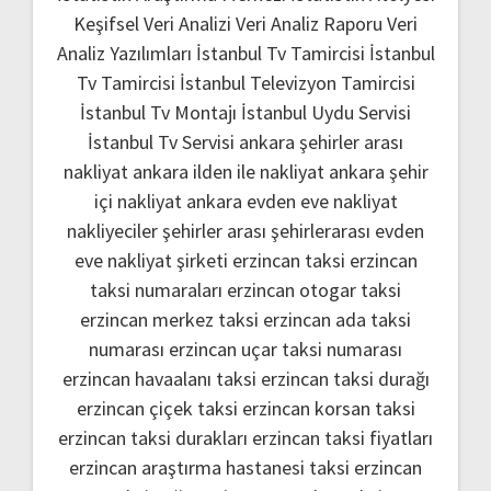
Keşifsel Veri Analizi
Veri Analiz Raporu
Veri
Analiz Yazılımları
İstanbul Tv Tamircisi
İstanbul
Tv Tamircisi
İstanbul Televizyon Tamircisi
İstanbul Tv Montajı
İstanbul Uydu Servisi
İstanbul Tv Servisi
ankara şehirler arası
nakliyat
ankara ilden ile nakliyat
ankara şehir
içi nakliyat
ankara evden eve nakliyat
nakliyeciler şehirler arası
şehirlerarası evden
eve nakliyat şirketi
erzincan taksi
erzincan
taksi numaraları
erzincan otogar taksi
erzincan merkez taksi
erzincan ada taksi
numarası
erzincan uçar taksi numarası
erzincan havaalanı taksi
erzincan taksi durağı
erzincan çiçek taksi
erzincan korsan taksi
erzincan taksi durakları
erzincan taksi fiyatları
erzincan araştırma hastanesi taksi
erzincan