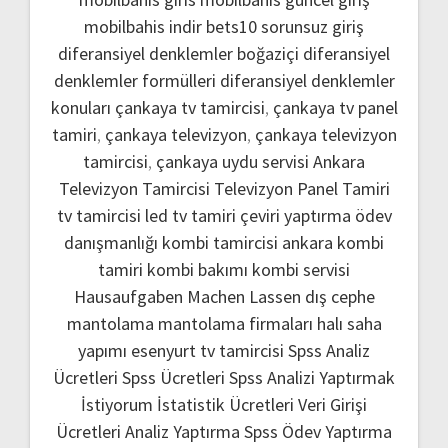
mobilbahis indir
bets10 sorunsuz giriş
diferansiyel denklemler boğaziçi
diferansiyel
denklemler formülleri
diferansiyel denklemler
konuları
çankaya tv tamircisi
,
çankaya tv panel
tamiri
,
çankaya televizyon
,
çankaya televizyon
tamircisi
,
çankaya uydu servisi
Ankara
Televizyon Tamircisi
Televizyon Panel Tamiri
tv tamircisi
led tv tamiri
çeviri yaptırma
ödev
danışmanlığı
kombi tamircisi ankara
kombi
tamiri
kombi bakımı
kombi servisi
Hausaufgaben Machen Lassen
dış cephe
mantolama
mantolama firmaları
halı saha
yapımı
esenyurt tv tamircisi
Spss Analiz
Ücretleri
Spss Ücretleri
Spss Analizi Yaptırmak
İstiyorum
İstatistik Ücretleri
Veri Girişi
Ücretleri
Analiz Yaptırma
Spss Ödev Yaptırma