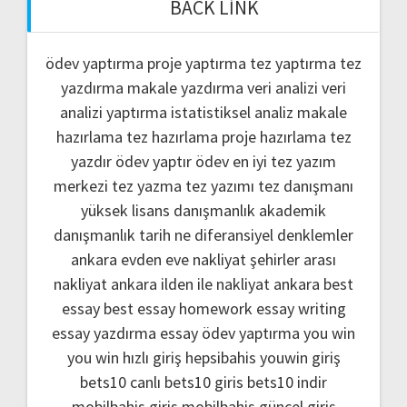
BACK LINK
ödev yaptırma
proje yaptırma
tez yaptırma
tez
yazdırma
makale yazdırma
veri analizi
veri
analizi yaptırma
istatistiksel analiz
makale
hazırlama
tez hazırlama
proje hazırlama
tez
yazdır
ödev yaptır
ödev
en iyi tez yazım
merkezi
tez yazma
tez yazımı
tez danışmanı
yüksek lisans danışmanlık
akademik
danışmanlık
tarih ne
diferansiyel denklemler
ankara evden eve nakliyat
şehirler arası
nakliyat ankara
ilden ile nakliyat ankara
best
essay
best essay homework
essay writing
essay yazdırma
essay ödev yaptırma
you win
you win hızlı giriş
hepsibahis youwin giriş
bets10 canlı
bets10 giris
bets10 indir
mobilbahis giris
mobilbahis güncel giriş