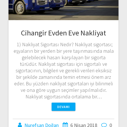
Cihangir Evden Eve Nakliyat
1) Nakliyat Sigortası Nedir? Nakliyat sigortası;
eşyaların bir yerden bir yere taşınmasında mala
gelebilecek hasarı karşılayan bir sigorta
türüdür. Nakliyat sigortası için sigortalı ve
sigortacının, bilgileri ve gerekli verileri eksiksiz
bir şekilde zamanında temin etmesi önem arz
eder. Bu yüzden nakliyat sigortaları iyi bilinmeli
ve ona göre uygun seçimler yapılmalıdır.
Nakliyat sigortasında ortalama bir…
DEVAMI
Nurefşan Doğan
6 Nisan 2018
0