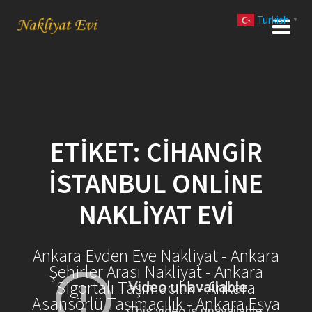
Skip
Turkish
to
▼
content
ETIKET:
CIHANGIR
İSTANBUL ONLINE
NAKLIYAT EVI
Ankara Evden Eve Nakliyat - Ankara
Şehirler Arası Nakliyat - Ankara
Sigortalı Taşımacılık - Ankara
Asansörlü Taşımacılık - Ankara Eşya