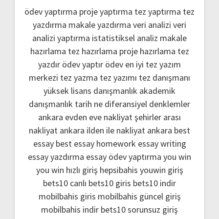
ödev yaptırma
proje yaptırma
tez yaptırma
tez
yazdırma
makale yazdırma
veri analizi
veri
analizi yaptırma
istatistiksel analiz
makale
hazırlama
tez hazırlama
proje hazırlama
tez
yazdır
ödev yaptır
ödev
en iyi tez yazım
merkezi
tez yazma
tez yazımı
tez danışmanı
yüksek lisans danışmanlık
akademik
danışmanlık
tarih ne
diferansiyel denklemler
ankara evden eve nakliyat
şehirler arası
nakliyat ankara
ilden ile nakliyat ankara
best
essay
best essay homework
essay writing
essay yazdırma
essay ödev yaptırma
you win
you win hızlı giriş
hepsibahis youwin giriş
bets10 canlı
bets10 giris
bets10 indir
mobilbahis giris
mobilbahis güncel giriş
mobilbahis indir
bets10 sorunsuz giriş