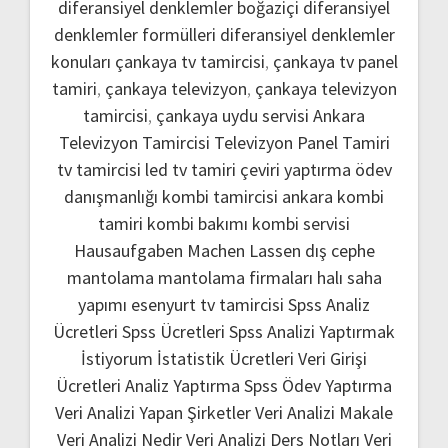
diferansiyel denklemler boğaziçi
diferansiyel
denklemler formülleri
diferansiyel denklemler
konuları
çankaya tv tamircisi
,
çankaya tv panel
tamiri
,
çankaya televizyon
,
çankaya televizyon
tamircisi
,
çankaya uydu servisi
Ankara
Televizyon Tamircisi
Televizyon Panel Tamiri
tv tamircisi
led tv tamiri
çeviri yaptırma
ödev
danışmanlığı
kombi tamircisi ankara
kombi
tamiri
kombi bakımı
kombi servisi
Hausaufgaben Machen Lassen
dış cephe
mantolama
mantolama firmaları
halı saha
yapımı
esenyurt tv tamircisi
Spss Analiz
Ücretleri
Spss Ücretleri
Spss Analizi Yaptırmak
İstiyorum
İstatistik Ücretleri
Veri Girişi
Ücretleri
Analiz Yaptırma
Spss Ödev Yaptırma
Veri Analizi Yapan Şirketler
Veri Analizi Makale
Veri Analizi Nedir
Veri Analizi Ders Notları
Veri