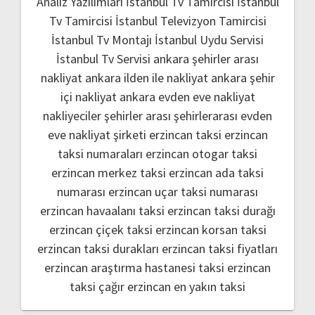
Analiz Yazılımları
İstanbul Tv Tamircisi
İstanbul
Tv Tamircisi
İstanbul Televizyon Tamircisi
İstanbul Tv Montajı
İstanbul Uydu Servisi
İstanbul Tv Servisi
ankara şehirler arası
nakliyat
ankara ilden ile nakliyat
ankara şehir
içi nakliyat
ankara evden eve nakliyat
nakliyeciler şehirler arası
şehirlerarası evden
eve nakliyat şirketi
erzincan taksi
erzincan
taksi numaraları
erzincan otogar taksi
erzincan merkez taksi
erzincan ada taksi
numarası
erzincan uçar taksi numarası
erzincan havaalanı taksi
erzincan taksi durağı
erzincan çiçek taksi
erzincan korsan taksi
erzincan taksi durakları
erzincan taksi fiyatları
erzincan araştırma hastanesi taksi
erzincan
taksi çağır
erzincan en yakın taksi