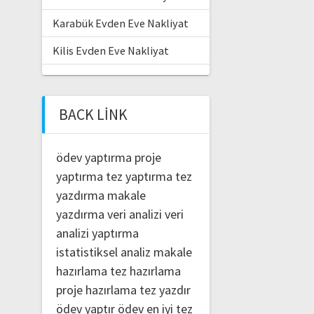
Karabük Evden Eve Nakliyat
Kilis Evden Eve Nakliyat
BACK LINK
ödev yaptırma
proje
yaptırma
tez yaptırma
tez
yazdırma
makale
yazdırma
veri analizi
veri
analizi yaptırma
istatistiksel analiz
makale
hazırlama
tez hazırlama
proje hazırlama
tez yazdır
ödev yaptır
ödev
en iyi tez