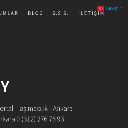
Turkish
▼
UMLAR
BLOG
S.S.S.
İLETIŞIM
ÖY
ortalı Taşımacılık - Ankara
nkara 0 (312) 276 75 93