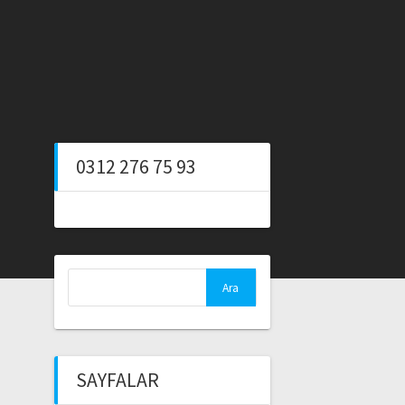
0312 276 75 93
Arama:
SAYFALAR