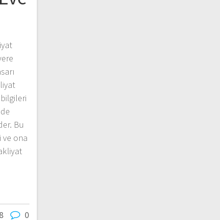
iyat
yere
sarı
liyat
bilgileri
ilde
der. Bu
i ve ona
akliyat
8
0