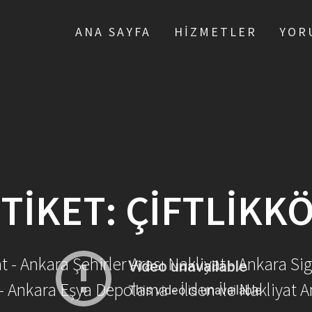
ANA SAYFA
HIZMETLER
YOR
TIKET:
ÇIFTLIKK
- Ankara Şehirler Arası Nakliyat - Ankara Sig
- Ankara Eşya Depolama - İlden İle Nakliyat A