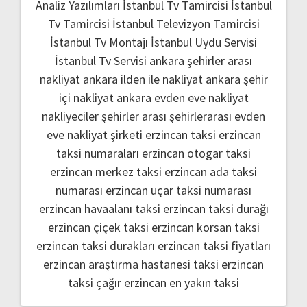
Analiz Yazılımları
İstanbul Tv Tamircisi
İstanbul
Tv Tamircisi
İstanbul Televizyon Tamircisi
İstanbul Tv Montajı
İstanbul Uydu Servisi
İstanbul Tv Servisi
ankara şehirler arası
nakliyat
ankara ilden ile nakliyat
ankara şehir
içi nakliyat
ankara evden eve nakliyat
nakliyeciler şehirler arası
şehirlerarası evden
eve nakliyat şirketi
erzincan taksi
erzincan
taksi numaraları
erzincan otogar taksi
erzincan merkez taksi
erzincan ada taksi
numarası
erzincan uçar taksi numarası
erzincan havaalanı taksi
erzincan taksi durağı
erzincan çiçek taksi
erzincan korsan taksi
erzincan taksi durakları
erzincan taksi fiyatları
erzincan araştırma hastanesi taksi
erzincan
taksi çağır
erzincan en yakın taksi