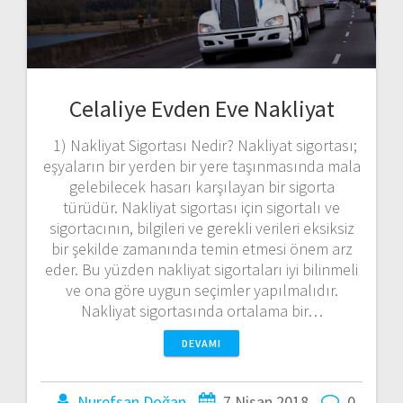
Celaliye Evden Eve Nakliyat
1) Nakliyat Sigortası Nedir? Nakliyat sigortası;
eşyaların bir yerden bir yere taşınmasında mala
gelebilecek hasarı karşılayan bir sigorta
türüdür. Nakliyat sigortası için sigortalı ve
sigortacının, bilgileri ve gerekli verileri eksiksiz
bir şekilde zamanında temin etmesi önem arz
eder. Bu yüzden nakliyat sigortaları iyi bilinmeli
ve ona göre uygun seçimler yapılmalıdır.
Nakliyat sigortasında ortalama bir…
DEVAMI
Nurefşan Doğan
7 Nisan 2018
0