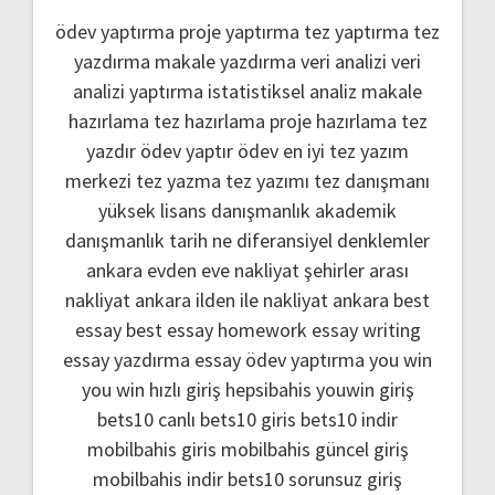
ödev yaptırma
proje yaptırma
tez yaptırma
tez
yazdırma
makale yazdırma
veri analizi
veri
analizi yaptırma
istatistiksel analiz
makale
hazırlama
tez hazırlama
proje hazırlama
tez
yazdır
ödev yaptır
ödev
en iyi tez yazım
merkezi
tez yazma
tez yazımı
tez danışmanı
yüksek lisans danışmanlık
akademik
danışmanlık
tarih ne
diferansiyel denklemler
ankara evden eve nakliyat
şehirler arası
nakliyat ankara
ilden ile nakliyat ankara
best
essay
best essay homework
essay writing
essay yazdırma
essay ödev yaptırma
you win
you win hızlı giriş
hepsibahis youwin giriş
bets10 canlı
bets10 giris
bets10 indir
mobilbahis giris
mobilbahis güncel giriş
mobilbahis indir
bets10 sorunsuz giriş