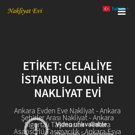
Skip
Turkish
to
▼
content
ETIKET:
CELALIYE
İSTANBUL ONLINE
NAKLIYAT EVI
Ankara Evden Eve Nakliyat - Ankara
Şehirler Arası Nakliyat - Ankara
Sigortalı Taşımacılık - Ankara
Asansörlü Taşımacılık - Ankara Eşya