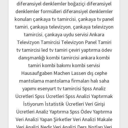
diferansiyel denklemler boğaziçi
diferansiyel
denklemler formülleri
diferansiyel denklemler
konuları
çankaya tv tamircisi
,
çankaya tv panel
tamiri
,
çankaya televizyon
,
çankaya televizyon
tamircisi
,
çankaya uydu servisi
Ankara
Televizyon Tamircisi
Televizyon Panel Tamiri
tv tamircisi
led tv tamiri
çeviri yaptırma
ödev
danışmanlığı
kombi tamircisi ankara
kombi
tamiri
kombi bakımı
kombi servisi
Hausaufgaben Machen Lassen
dış cephe
mantolama
mantolama firmaları
halı saha
yapımı
esenyurt tv tamircisi
Spss Analiz
Ücretleri
Spss Ücretleri
Spss Analizi Yaptırmak
İstiyorum
İstatistik Ücretleri
Veri Girişi
Ücretleri
Analiz Yaptırma
Spss Ödev Yaptırma
Veri Analizi Yapan Şirketler
Veri Analizi Makale
Veri Analizi Nedir
Veri Analizi Ders Notları
Veri