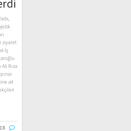
erdi
ebi,
jistik
rı
 ziyaret
l-İş
daroğlu
 Ali Rıza
rpınar
ine ait
kçileri
18