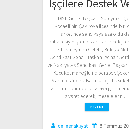
İşçilere Destek V
DİSK Genel Başkanı Süleyman Çel
Kocaeli’nin Çayırova ilçesinde bir lo
şirketince sendikaya aza oldukla
bahanesiyle işten çıkartılan emekçileri
etti. Süleyman Çelebi, Birleşik Meta
Sendikası Genel Başkanı Adnan Ser
ve Nakliyat-İş Sendikası Genel Başkanı
Küçükosmanoğlu ile beraber, Şeke
Mahallesi’ndeki Balnak Lojistik şirket
ambarın önünde bir araya gelen eme
ziyaret ederek, meselelerini…
DEVAMI
onlinenakliyat
8 Temmuz 20