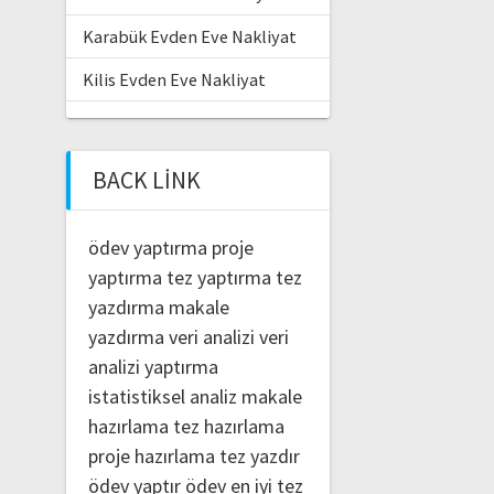
Karabük Evden Eve Nakliyat
Kilis Evden Eve Nakliyat
BACK LINK
ödev yaptırma
proje
yaptırma
tez yaptırma
tez
yazdırma
makale
yazdırma
veri analizi
veri
analizi yaptırma
istatistiksel analiz
makale
hazırlama
tez hazırlama
proje hazırlama
tez yazdır
ödev yaptır
ödev
en iyi tez