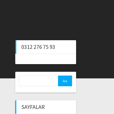
0312 276 75 93
Arama:
SAYFALAR