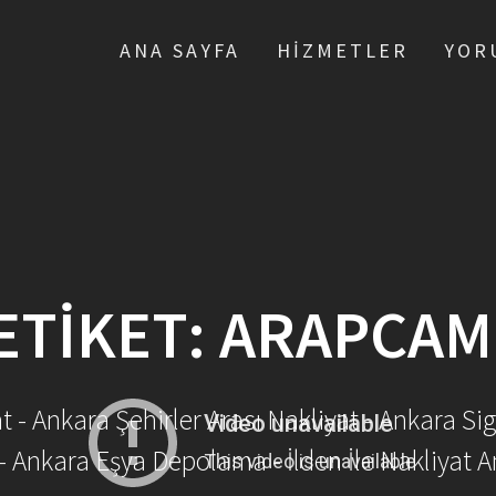
ANA SAYFA
HIZMETLER
YOR
ETIKET:
ARAPCAM
- Ankara Şehirler Arası Nakliyat - Ankara Sig
- Ankara Eşya Depolama - İlden İle Nakliyat A