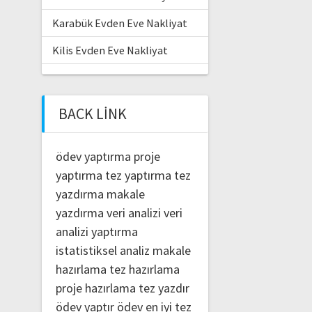
Karabük Evden Eve Nakliyat
Kilis Evden Eve Nakliyat
BACK LINK
ödev yaptırma
proje
yaptırma
tez yaptırma
tez
yazdırma
makale
yazdırma
veri analizi
veri
analizi yaptırma
istatistiksel analiz
makale
hazırlama
tez hazırlama
proje hazırlama
tez yazdır
ödev yaptır
ödev
en iyi tez