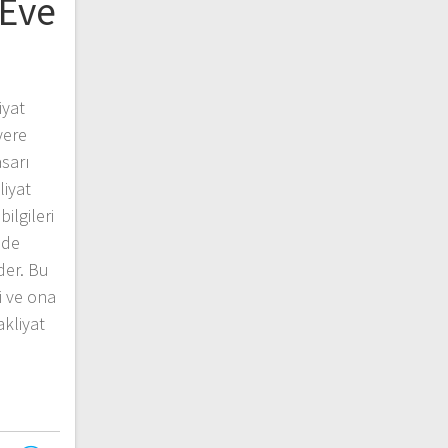
Eve
iyat
yere
sarı
liyat
bilgileri
ilde
der. Bu
i ve ona
akliyat