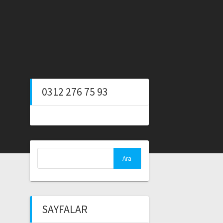
0312 276 75 93
Arama:
SAYFALAR