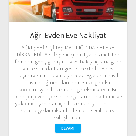
Ağrı Evden Eve Nakliyat
AĞRI ŞEHİR İÇİ TAŞIMACILIĞINDA NELERE
DİKKAT EDİLMELİ? Şehiriçi nakliyat hizmeti her
firmanın geniş görüşlülük ve bakış açısına göre
kalite standartları göstermektedir. Bir ev
taşınırken mutlaka taşınacak eşyaların nasıl
taşınacağının planlanması ve gerekli
koordinasyon hazırlıkları gerekmektedir. Bu
plan çerçevesi içerisinde eşyaların paketleme ve
yükleme aşamaları için hazırlıklar yapılmalıdır.
Bütün eşyalar dikkatle demonte edilmeli ve
nakil işlemleri…
DEVAMI