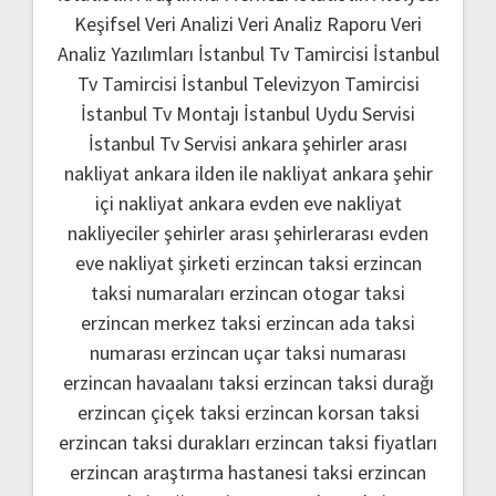
Keşifsel Veri Analizi
Veri Analiz Raporu
Veri
Analiz Yazılımları
İstanbul Tv Tamircisi
İstanbul
Tv Tamircisi
İstanbul Televizyon Tamircisi
İstanbul Tv Montajı
İstanbul Uydu Servisi
İstanbul Tv Servisi
ankara şehirler arası
nakliyat
ankara ilden ile nakliyat
ankara şehir
içi nakliyat
ankara evden eve nakliyat
nakliyeciler şehirler arası
şehirlerarası evden
eve nakliyat şirketi
erzincan taksi
erzincan
taksi numaraları
erzincan otogar taksi
erzincan merkez taksi
erzincan ada taksi
numarası
erzincan uçar taksi numarası
erzincan havaalanı taksi
erzincan taksi durağı
erzincan çiçek taksi
erzincan korsan taksi
erzincan taksi durakları
erzincan taksi fiyatları
erzincan araştırma hastanesi taksi
erzincan