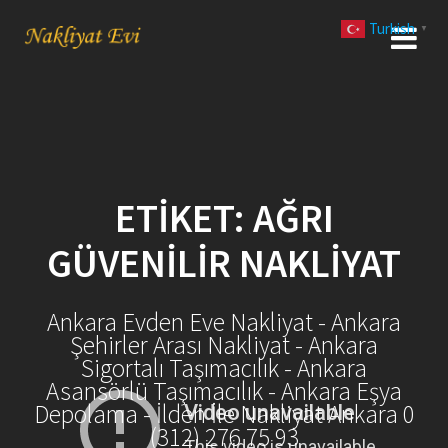
Skip
Turkish
to
▼
content
ETIKET:
AĞRI
GÜVENILIR NAKLIYAT
Ankara Evden Eve Nakliyat - Ankara
Şehirler Arası Nakliyat - Ankara
Sigortalı Taşımacılık - Ankara
Asansörlü Taşımacılık - Ankara Eşya
Depolama - İlden İle Nakliyat Ankara 0
(312) 276 75 93