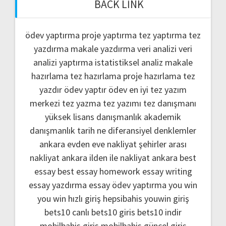
BACK LINK
ödev yaptırma
proje yaptırma
tez yaptırma
tez
yazdırma
makale yazdırma
veri analizi
veri
analizi yaptırma
istatistiksel analiz
makale
hazırlama
tez hazırlama
proje hazırlama
tez
yazdır
ödev yaptır
ödev
en iyi tez yazım
merkezi
tez yazma
tez yazımı
tez danışmanı
yüksek lisans danışmanlık
akademik
danışmanlık
tarih ne
diferansiyel denklemler
ankara evden eve nakliyat
şehirler arası
nakliyat ankara
ilden ile nakliyat ankara
best
essay
best essay homework
essay writing
essay yazdırma
essay ödev yaptırma
you win
you win hızlı giriş
hepsibahis youwin giriş
bets10 canlı
bets10 giris
bets10 indir
mobilbahis giris
mobilbahis güncel giriş