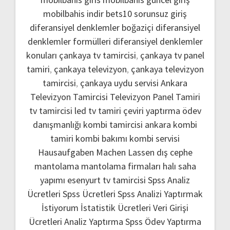
mobilbahis indir
bets10 sorunsuz giriş
diferansiyel denklemler boğaziçi
diferansiyel
denklemler formülleri
diferansiyel denklemler
konuları
çankaya tv tamircisi
,
çankaya tv panel
tamiri
,
çankaya televizyon
,
çankaya televizyon
tamircisi
,
çankaya uydu servisi
Ankara
Televizyon Tamircisi
Televizyon Panel Tamiri
tv tamircisi
led tv tamiri
çeviri yaptırma
ödev
danışmanlığı
kombi tamircisi ankara
kombi
tamiri
kombi bakımı
kombi servisi
Hausaufgaben Machen Lassen
dış cephe
mantolama
mantolama firmaları
halı saha
yapımı
esenyurt tv tamircisi
Spss Analiz
Ücretleri
Spss Ücretleri
Spss Analizi Yaptırmak
İstiyorum
İstatistik Ücretleri
Veri Girişi
Ücretleri
Analiz Yaptırma
Spss Ödev Yaptırma