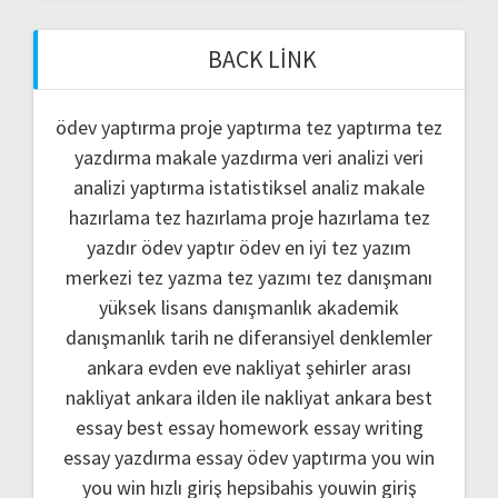
BACK LINK
ödev yaptırma
proje yaptırma
tez yaptırma
tez
yazdırma
makale yazdırma
veri analizi
veri
analizi yaptırma
istatistiksel analiz
makale
hazırlama
tez hazırlama
proje hazırlama
tez
yazdır
ödev yaptır
ödev
en iyi tez yazım
merkezi
tez yazma
tez yazımı
tez danışmanı
yüksek lisans danışmanlık
akademik
danışmanlık
tarih ne
diferansiyel denklemler
ankara evden eve nakliyat
şehirler arası
nakliyat ankara
ilden ile nakliyat ankara
best
essay
best essay homework
essay writing
essay yazdırma
essay ödev yaptırma
you win
you win hızlı giriş
hepsibahis youwin giriş