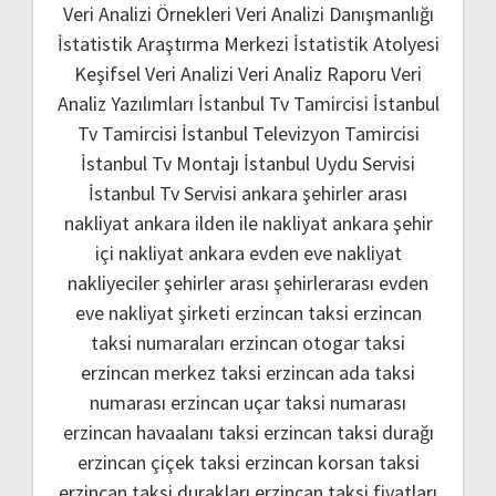
Veri Analizi Örnekleri
Veri Analizi Danışmanlığı
İstatistik Araştırma Merkezi
İstatistik Atolyesi
Keşifsel Veri Analizi
Veri Analiz Raporu
Veri
Analiz Yazılımları
İstanbul Tv Tamircisi
İstanbul
Tv Tamircisi
İstanbul Televizyon Tamircisi
İstanbul Tv Montajı
İstanbul Uydu Servisi
İstanbul Tv Servisi
ankara şehirler arası
nakliyat
ankara ilden ile nakliyat
ankara şehir
içi nakliyat
ankara evden eve nakliyat
nakliyeciler şehirler arası
şehirlerarası evden
eve nakliyat şirketi
erzincan taksi
erzincan
taksi numaraları
erzincan otogar taksi
erzincan merkez taksi
erzincan ada taksi
numarası
erzincan uçar taksi numarası
erzincan havaalanı taksi
erzincan taksi durağı
erzincan çiçek taksi
erzincan korsan taksi
erzincan taksi durakları
erzincan taksi fiyatları