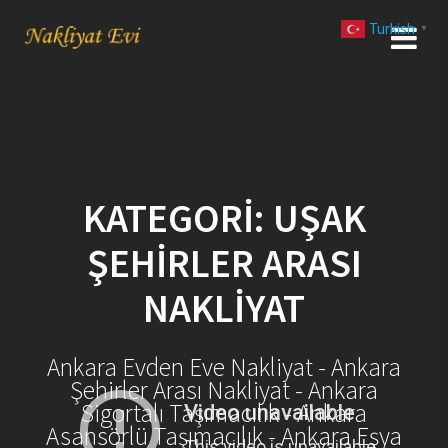
Skip
Turkish
to
▼
content
KATEGORI:
UŞAK
ŞEHIRLER ARASI
NAKLIYAT
Ankara Evden Eve Nakliyat - Ankara
Şehirler Arası Nakliyat - Ankara
Sigortalı Taşımacılık - Ankara
Asansörlü Taşımacılık - Ankara Eşya