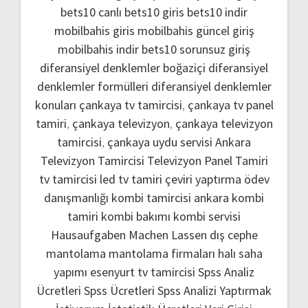
bets10 canlı
bets10 giris
bets10 indir
mobilbahis giris
mobilbahis güncel giriş
mobilbahis indir
bets10 sorunsuz giriş
diferansiyel denklemler boğaziçi
diferansiyel
denklemler formülleri
diferansiyel denklemler
konuları
çankaya tv tamircisi
,
çankaya tv panel
tamiri
,
çankaya televizyon
,
çankaya televizyon
tamircisi
,
çankaya uydu servisi
Ankara
Televizyon Tamircisi
Televizyon Panel Tamiri
tv tamircisi
led tv tamiri
çeviri yaptırma
ödev
danışmanlığı
kombi tamircisi ankara
kombi
tamiri
kombi bakımı
kombi servisi
Hausaufgaben Machen Lassen
dış cephe
mantolama
mantolama firmaları
halı saha
yapımı
esenyurt tv tamircisi
Spss Analiz
Ücretleri
Spss Ücretleri
Spss Analizi Yaptırmak