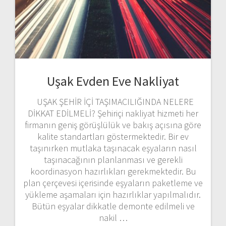
Uşak Evden Eve Nakliyat
UŞAK ŞEHİR İÇİ TAŞIMACILIĞINDA NELERE
DİKKAT EDİLMELİ? Şehiriçi nakliyat hizmeti her
firmanın geniş görüşlülük ve bakış açısına göre
kalite standartları göstermektedir. Bir ev
taşınırken mutlaka taşınacak eşyaların nasıl
taşınacağının planlanması ve gerekli
koordinasyon hazırlıkları gerekmektedir. Bu
plan çerçevesi içerisinde eşyaların paketleme ve
yükleme aşamaları için hazırlıklar yapılmalıdır.
Bütün eşyalar dikkatle demonte edilmeli ve
nakil …