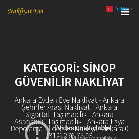
Skip
Turkish
to
▼
content
KATEGORI:
SINOP
GÜVENILIR NAKLIYAT
Ankara Evden Eve Nakliyat - Ankara
Şehirler Arası Nakliyat - Ankara
Sigortalı Taşımacılık - Ankara
Asansörlü Taşımacılık - Ankara Eşya
Depolama - İlden İle Nakliyat Ankara 0
(312) 276 75 93