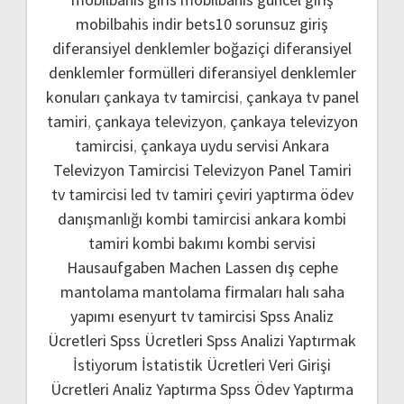
mobilbahis indir
bets10 sorunsuz giriş
diferansiyel denklemler boğaziçi
diferansiyel
denklemler formülleri
diferansiyel denklemler
konuları
çankaya tv tamircisi
,
çankaya tv panel
tamiri
,
çankaya televizyon
,
çankaya televizyon
tamircisi
,
çankaya uydu servisi
Ankara
Televizyon Tamircisi
Televizyon Panel Tamiri
tv tamircisi
led tv tamiri
çeviri yaptırma
ödev
danışmanlığı
kombi tamircisi ankara
kombi
tamiri
kombi bakımı
kombi servisi
Hausaufgaben Machen Lassen
dış cephe
mantolama
mantolama firmaları
halı saha
yapımı
esenyurt tv tamircisi
Spss Analiz
Ücretleri
Spss Ücretleri
Spss Analizi Yaptırmak
İstiyorum
İstatistik Ücretleri
Veri Girişi
Ücretleri
Analiz Yaptırma
Spss Ödev Yaptırma