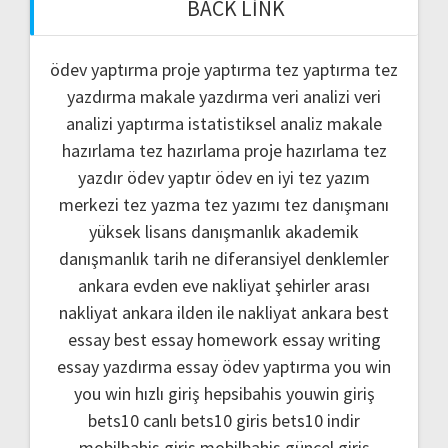
BACK LINK
ödev yaptırma
proje yaptırma
tez yaptırma
tez
yazdırma
makale yazdırma
veri analizi
veri
analizi yaptırma
istatistiksel analiz
makale
hazırlama
tez hazırlama
proje hazırlama
tez
yazdır
ödev yaptır
ödev
en iyi tez yazım
merkezi
tez yazma
tez yazımı
tez danışmanı
yüksek lisans danışmanlık
akademik
danışmanlık
tarih ne
diferansiyel denklemler
ankara evden eve nakliyat
şehirler arası
nakliyat ankara
ilden ile nakliyat ankara
best
essay
best essay homework
essay writing
essay yazdırma
essay ödev yaptırma
you win
you win hızlı giriş
hepsibahis youwin giriş
bets10 canlı
bets10 giris
bets10 indir
mobilbahis giris
mobilbahis güncel giriş