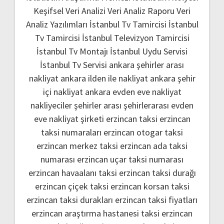
Keşifsel Veri Analizi
Veri Analiz Raporu
Veri
Analiz Yazılımları
İstanbul Tv Tamircisi
İstanbul
Tv Tamircisi
İstanbul Televizyon Tamircisi
İstanbul Tv Montajı
İstanbul Uydu Servisi
İstanbul Tv Servisi
ankara şehirler arası
nakliyat
ankara ilden ile nakliyat
ankara şehir
içi nakliyat
ankara evden eve nakliyat
nakliyeciler şehirler arası
şehirlerarası evden
eve nakliyat şirketi
erzincan taksi
erzincan
taksi numaraları
erzincan otogar taksi
erzincan merkez taksi
erzincan ada taksi
numarası
erzincan uçar taksi numarası
erzincan havaalanı taksi
erzincan taksi durağı
erzincan çiçek taksi
erzincan korsan taksi
erzincan taksi durakları
erzincan taksi fiyatları
erzincan araştırma hastanesi taksi
erzincan