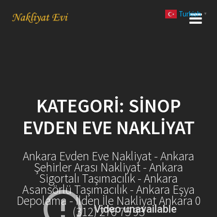
Skip
Turkish
to
▼
content
KATEGORI:
SINOP
EVDEN EVE NAKLIYAT
Ankara Evden Eve Nakliyat - Ankara
Şehirler Arası Nakliyat - Ankara
Sigortalı Taşımacılık - Ankara
Asansörlü Taşımacılık - Ankara Eşya
Depolama - İlden İle Nakliyat Ankara 0
(312) 276 75 93