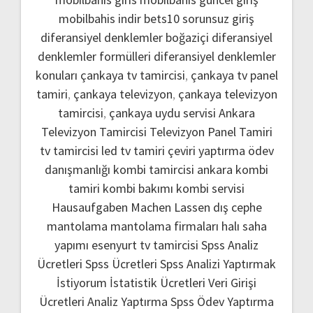
mobilbahis indir
bets10 sorunsuz giriş
diferansiyel denklemler boğaziçi
diferansiyel
denklemler formülleri
diferansiyel denklemler
konuları
çankaya tv tamircisi
,
çankaya tv panel
tamiri
,
çankaya televizyon
,
çankaya televizyon
tamircisi
,
çankaya uydu servisi
Ankara
Televizyon Tamircisi
Televizyon Panel Tamiri
tv tamircisi
led tv tamiri
çeviri yaptırma
ödev
danışmanlığı
kombi tamircisi ankara
kombi
tamiri
kombi bakımı
kombi servisi
Hausaufgaben Machen Lassen
dış cephe
mantolama
mantolama firmaları
halı saha
yapımı
esenyurt tv tamircisi
Spss Analiz
Ücretleri
Spss Ücretleri
Spss Analizi Yaptırmak
İstiyorum
İstatistik Ücretleri
Veri Girişi
Ücretleri
Analiz Yaptırma
Spss Ödev Yaptırma