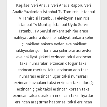
Keşifsel Veri Analizi
Veri Analiz Raporu
Veri
Analiz Yazılımları
İstanbul Tv Tamircisi
İstanbul
Tv Tamircisi
İstanbul Televizyon Tamircisi
İstanbul Tv Montajı
İstanbul Uydu Servisi
İstanbul Tv Servisi
ankara şehirler arası
nakliyat
ankara ilden ile nakliyat
ankara şehir
içi nakliyat
ankara evden eve nakliyat
nakliyeciler şehirler arası
şehirlerarası evden
eve nakliyat şirketi
erzincan taksi
erzincan
taksi numaraları
erzincan otogar taksi
erzincan merkez taksi
erzincan ada taksi
numarası
erzincan uçar taksi numarası
erzincan havaalanı taksi
erzincan taksi durağı
erzincan çiçek taksi
erzincan korsan taksi
erzincan taksi durakları
erzincan taksi fiyatları
erzincan araştırma hastanesi taksi
erzincan