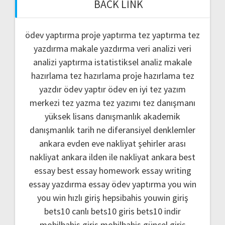
BACK LINK
ödev yaptırma
proje yaptırma
tez yaptırma
tez
yazdırma
makale yazdırma
veri analizi
veri
analizi yaptırma
istatistiksel analiz
makale
hazırlama
tez hazırlama
proje hazırlama
tez
yazdır
ödev yaptır
ödev
en iyi tez yazım
merkezi
tez yazma
tez yazımı
tez danışmanı
yüksek lisans danışmanlık
akademik
danışmanlık
tarih ne
diferansiyel denklemler
ankara evden eve nakliyat
şehirler arası
nakliyat ankara
ilden ile nakliyat ankara
best
essay
best essay homework
essay writing
essay yazdırma
essay ödev yaptırma
you win
you win hızlı giriş
hepsibahis youwin giriş
bets10 canlı
bets10 giris
bets10 indir
mobilbahis giris
mobilbahis güncel giriş