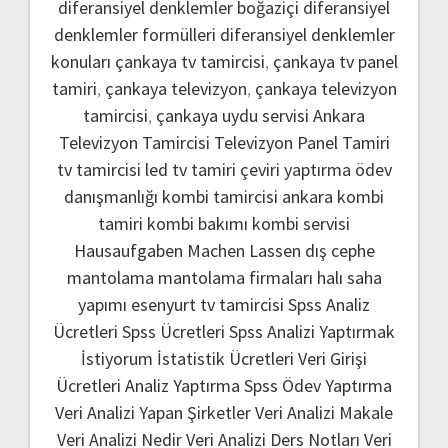
diferansiyel denklemler boğaziçi
diferansiyel
denklemler formülleri
diferansiyel denklemler
konuları
çankaya tv tamircisi
,
çankaya tv panel
tamiri
,
çankaya televizyon
,
çankaya televizyon
tamircisi
,
çankaya uydu servisi
Ankara
Televizyon Tamircisi
Televizyon Panel Tamiri
tv tamircisi
led tv tamiri
çeviri yaptırma
ödev
danışmanlığı
kombi tamircisi ankara
kombi
tamiri
kombi bakımı
kombi servisi
Hausaufgaben Machen Lassen
dış cephe
mantolama
mantolama firmaları
halı saha
yapımı
esenyurt tv tamircisi
Spss Analiz
Ücretleri
Spss Ücretleri
Spss Analizi Yaptırmak
İstiyorum
İstatistik Ücretleri
Veri Girişi
Ücretleri
Analiz Yaptırma
Spss Ödev Yaptırma
Veri Analizi Yapan Şirketler
Veri Analizi Makale
Veri Analizi Nedir
Veri Analizi Ders Notları
Veri