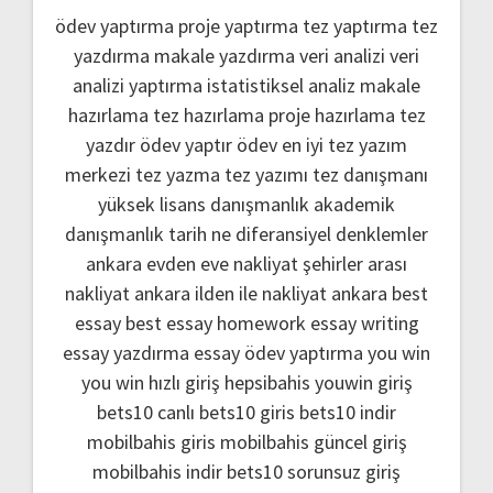
ödev yaptırma
proje yaptırma
tez yaptırma
tez
yazdırma
makale yazdırma
veri analizi
veri
analizi yaptırma
istatistiksel analiz
makale
hazırlama
tez hazırlama
proje hazırlama
tez
yazdır
ödev yaptır
ödev
en iyi tez yazım
merkezi
tez yazma
tez yazımı
tez danışmanı
yüksek lisans danışmanlık
akademik
danışmanlık
tarih ne
diferansiyel denklemler
ankara evden eve nakliyat
şehirler arası
nakliyat ankara
ilden ile nakliyat ankara
best
essay
best essay homework
essay writing
essay yazdırma
essay ödev yaptırma
you win
you win hızlı giriş
hepsibahis youwin giriş
bets10 canlı
bets10 giris
bets10 indir
mobilbahis giris
mobilbahis güncel giriş
mobilbahis indir
bets10 sorunsuz giriş