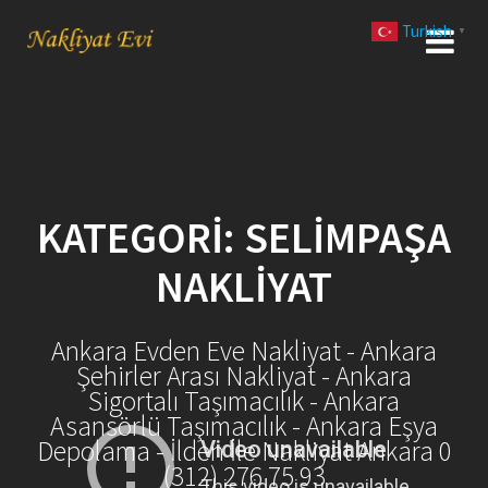
Skip
Turkish
to
▼
content
KATEGORI:
SELIMPAŞA
NAKLIYAT
Ankara Evden Eve Nakliyat - Ankara
Şehirler Arası Nakliyat - Ankara
Sigortalı Taşımacılık - Ankara
Asansörlü Taşımacılık - Ankara Eşya
Depolama - İlden İle Nakliyat Ankara 0
(312) 276 75 93