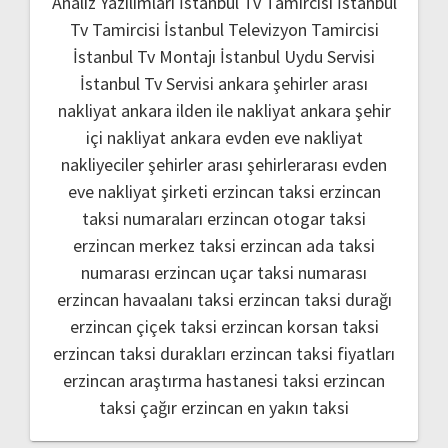
Analiz Yazılımları
İstanbul Tv Tamircisi
İstanbul
Tv Tamircisi
İstanbul Televizyon Tamircisi
İstanbul Tv Montajı
İstanbul Uydu Servisi
İstanbul Tv Servisi
ankara şehirler arası
nakliyat
ankara ilden ile nakliyat
ankara şehir
içi nakliyat
ankara evden eve nakliyat
nakliyeciler şehirler arası
şehirlerarası evden
eve nakliyat şirketi
erzincan taksi
erzincan
taksi numaraları
erzincan otogar taksi
erzincan merkez taksi
erzincan ada taksi
numarası
erzincan uçar taksi numarası
erzincan havaalanı taksi
erzincan taksi durağı
erzincan çiçek taksi
erzincan korsan taksi
erzincan taksi durakları
erzincan taksi fiyatları
erzincan araştırma hastanesi taksi
erzincan
taksi çağır
erzincan en yakın taksi