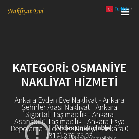
Skip
Turkish
to
▼
content
KATEGORI:
OSMANIYE
NAKLIYAT HIZMETI
Ankara Evden Eve Nakliyat - Ankara
Şehirler Arası Nakliyat - Ankara
Sigortalı Taşımacılık - Ankara
Asansörlü Taşımacılık - Ankara Eşya
Depolama - İlden İle Nakliyat Ankara 0
(312) 276 75 93