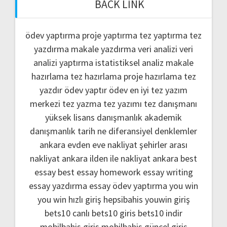
BACK LINK
ödev yaptırma
proje yaptırma
tez yaptırma
tez
yazdırma
makale yazdırma
veri analizi
veri
analizi yaptırma
istatistiksel analiz
makale
hazırlama
tez hazırlama
proje hazırlama
tez
yazdır
ödev yaptır
ödev
en iyi tez yazım
merkezi
tez yazma
tez yazımı
tez danışmanı
yüksek lisans danışmanlık
akademik
danışmanlık
tarih ne
diferansiyel denklemler
ankara evden eve nakliyat
şehirler arası
nakliyat ankara
ilden ile nakliyat ankara
best
essay
best essay homework
essay writing
essay yazdırma
essay ödev yaptırma
you win
you win hızlı giriş
hepsibahis youwin giriş
bets10 canlı
bets10 giris
bets10 indir
mobilbahis giris
mobilbahis güncel giriş