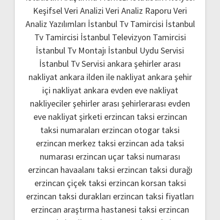
Keşifsel Veri Analizi
Veri Analiz Raporu
Veri
Analiz Yazılımları
İstanbul Tv Tamircisi
İstanbul
Tv Tamircisi
İstanbul Televizyon Tamircisi
İstanbul Tv Montajı
İstanbul Uydu Servisi
İstanbul Tv Servisi
ankara şehirler arası
nakliyat
ankara ilden ile nakliyat
ankara şehir
içi nakliyat
ankara evden eve nakliyat
nakliyeciler şehirler arası
şehirlerarası evden
eve nakliyat şirketi
erzincan taksi
erzincan
taksi numaraları
erzincan otogar taksi
erzincan merkez taksi
erzincan ada taksi
numarası
erzincan uçar taksi numarası
erzincan havaalanı taksi
erzincan taksi durağı
erzincan çiçek taksi
erzincan korsan taksi
erzincan taksi durakları
erzincan taksi fiyatları
erzincan araştırma hastanesi taksi
erzincan