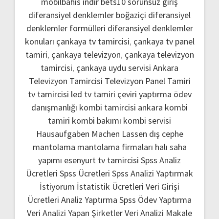
mobilbahis indir
bets10 sorunsuz giriş
diferansiyel denklemler boğaziçi
diferansiyel
denklemler formülleri
diferansiyel denklemler
konuları
çankaya tv tamircisi
,
çankaya tv panel
tamiri
,
çankaya televizyon
,
çankaya televizyon
tamircisi
,
çankaya uydu servisi
Ankara
Televizyon Tamircisi
Televizyon Panel Tamiri
tv tamircisi
led tv tamiri
çeviri yaptırma
ödev
danışmanlığı
kombi tamircisi ankara
kombi
tamiri
kombi bakımı
kombi servisi
Hausaufgaben Machen Lassen
dış cephe
mantolama
mantolama firmaları
halı saha
yapımı
esenyurt tv tamircisi
Spss Analiz
Ücretleri
Spss Ücretleri
Spss Analizi Yaptırmak
İstiyorum
İstatistik Ücretleri
Veri Girişi
Ücretleri
Analiz Yaptırma
Spss Ödev Yaptırma
Veri Analizi Yapan Şirketler
Veri Analizi Makale