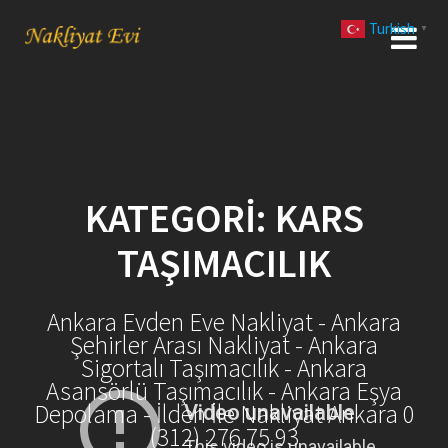
Skip
Turkish
to
▼
content
KATEGORI:
KARS
TAŞIMACILIK
Ankara Evden Eve Nakliyat - Ankara
Şehirler Arası Nakliyat - Ankara
Sigortalı Taşımacılık - Ankara
Asansörlü Taşımacılık - Ankara Eşya
Depolama - İlden İle Nakliyat Ankara 0
(312) 276 75 93