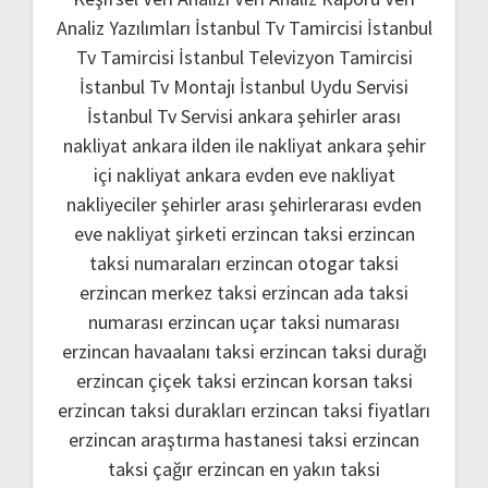
Analiz Yazılımları
İstanbul Tv Tamircisi
İstanbul
Tv Tamircisi
İstanbul Televizyon Tamircisi
İstanbul Tv Montajı
İstanbul Uydu Servisi
İstanbul Tv Servisi
ankara şehirler arası
nakliyat
ankara ilden ile nakliyat
ankara şehir
içi nakliyat
ankara evden eve nakliyat
nakliyeciler şehirler arası
şehirlerarası evden
eve nakliyat şirketi
erzincan taksi
erzincan
taksi numaraları
erzincan otogar taksi
erzincan merkez taksi
erzincan ada taksi
numarası
erzincan uçar taksi numarası
erzincan havaalanı taksi
erzincan taksi durağı
erzincan çiçek taksi
erzincan korsan taksi
erzincan taksi durakları
erzincan taksi fiyatları
erzincan araştırma hastanesi taksi
erzincan
taksi çağır
erzincan en yakın taksi