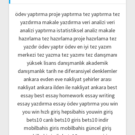
ödev yaptırma
proje yaptırma
tez yaptırma
tez
yazdırma
makale yazdırma
veri analizi
veri
analizi yaptırma
istatistiksel analiz
makale
hazırlama
tez hazırlama
proje hazırlama
tez
yazdır
ödev yaptır
ödev
en iyi tez yazım
merkezi
tez yazma
tez yazımı
tez danışmanı
yüksek lisans danışmanlık
akademik
danışmanlık
tarih ne
diferansiyel denklemler
ankara evden eve nakliyat
şehirler arası
nakliyat ankara
ilden ile nakliyat ankara
best
essay
best essay homework
essay writing
essay yazdırma
essay ödev yaptırma
you win
you win hızlı giriş
hepsibahis youwin giriş
bets10 canlı
bets10 giris
bets10 indir
mobilbahis giris
mobilbahis güncel giriş