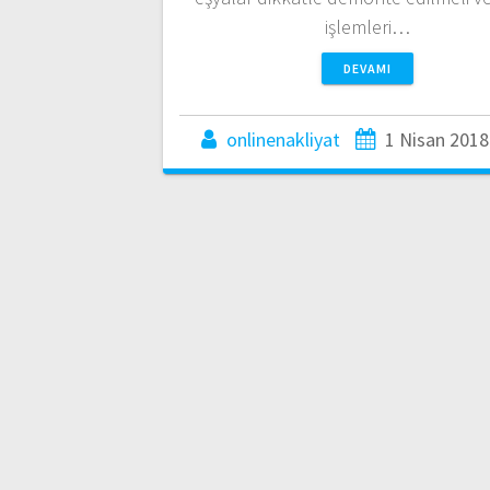
işlemleri…
DEVAMI
onlinenakliyat
1 Nisan 2018