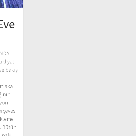
Eve
INDA
akliyat
ve bakış
ı
utlaka
ğının
syon
erçevesi
ükleme
r. Bütün
e nakil