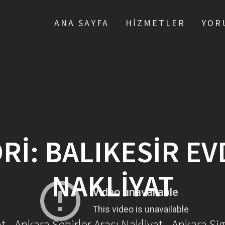
ANA SAYFA
HIZMETLER
YOR
RI:
BALIKESIR EV
NAKLIYAT
- Ankara Şehirler Arası Nakliyat - Ankara Sig